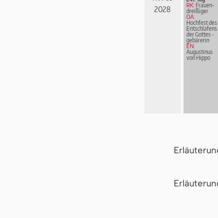
RK:
Frau­en­
2028
drei­ßi­ger
OA:
Hochfest des
Entschlafens
der Got­tes ­
ge­bä­re­rin
EN:
Augustinus
von Hippo
Erläuteru
Er­läu­te­r