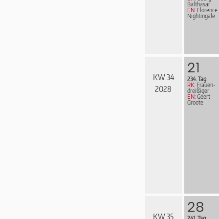
Balthasar
EN:
Florence
Nightingale
21
KW 34
234. Tag
RK:
Frau­en­
2028
drei­ßi­ger
EN:
Geert
Groote
28
KW 35
241. Tag