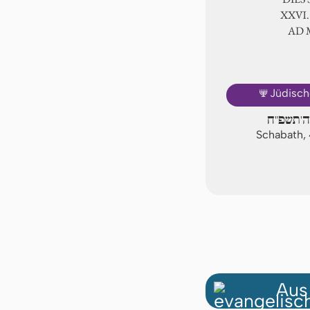
ⅩⅩⅥ.
AD
🕎
Jüdisch
ה'תשפ"ח
Schabath, 
Aus