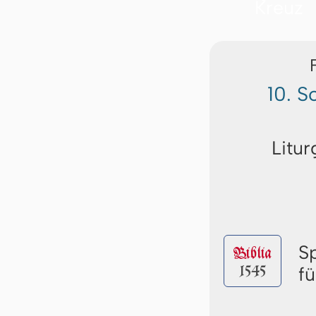
10. S
Litur
S
Biblia
1545
f