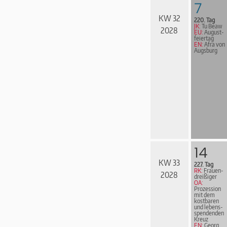
7
KW 32
220. Tag
JK:
Tu Beaw
2028
EU:
August­
fei­er­tag
EN:
Afra von
Augsburg
14
KW 33
227. Tag
RK:
Frau­en­
2028
drei­ßi­ger
OA:
Prozession
mit dem
kostbaren
und le­bens­
spen­den­den
Kreuz
EN:
Georg