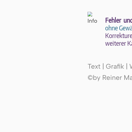
Fehler un
ohne Gewä
Kor­rek­tu­r
wei­te­rer K
Text | Grafik 
©by Reiner Mak