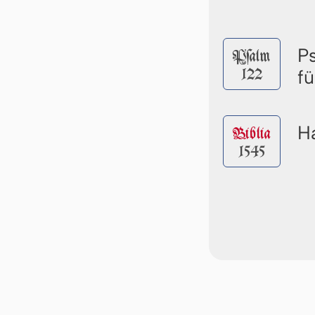
P
Pſalm
122
f
Ha
Biblia
1545