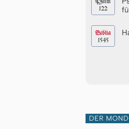
P
Pſalm
122
f
Ha
Biblia
1545
DER MOND 