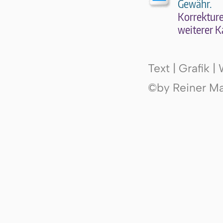
Gewähr.
Kor­rek­tu­r
wei­te­rer K
Text | Grafik 
©by Reiner Mak