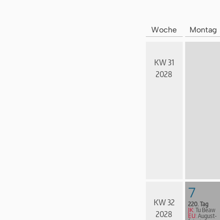
Woche
Montag
KW 31
2028
7
KW 32
220. Tag
JK:
Tu Beaw
2028
EU:
August­