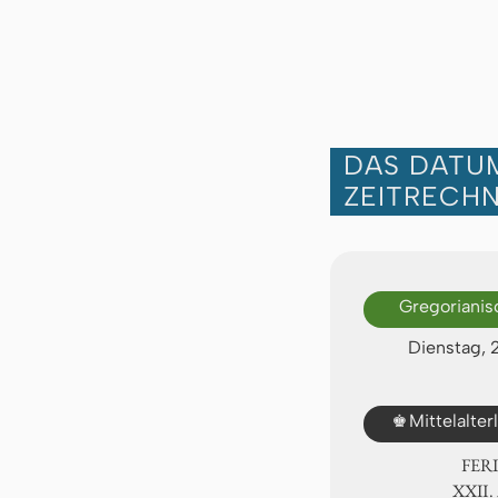
DAS DATUM
ZEITRECH
Gregorianis
Dienstag, 
♚
Mittelalte
FER
ⅩⅫ. 