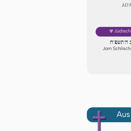
AD
🕎
Jüdisch
ב ה'תשפ"ח
Jom Schlisch
Aus