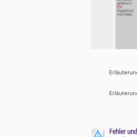
ge­bä­re­rin
EN:
Augustinus
von Hippo
Erläuteru
Er­läu­te­r
Fehler und