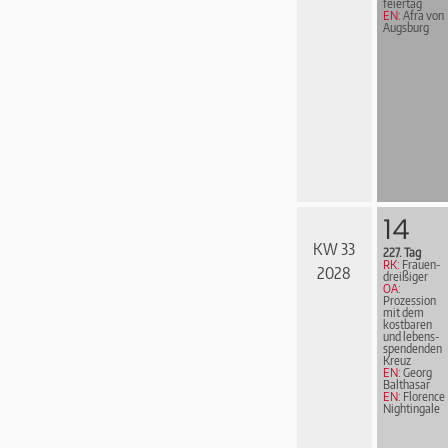
fei­er­tag
EN:
Afra von
Augsburg
14
KW 33
227. Tag
RK:
Frau­en­
2028
drei­ßi­ger
OA:
Prozession
mit dem
kostbaren
und le­bens­
spen­den­den
Kreuz
EN:
Georg
Balthasar
EN:
Florence
Nightingale