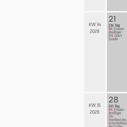
21
KW 34
234. Tag
RK:
Frau­en­
2028
drei­ßi­ger
EN:
Geert
Groote
28
KW 35
241. Tag
RK:
Frau­en­
2028
drei­ßi­ger
OA:
Hochfest des
Entschlafens
der Got­tes ­