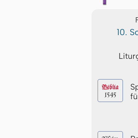
10. S
Litur
S
Biblia
1545
f