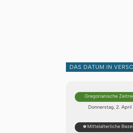
DAS DATUM IN VERS
Gregorianische Zeitr
Donnerstag, 2. Apri
♚
Mittelalterliche Bez