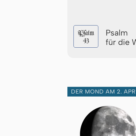
Psalm
Pſalm
43
für die
DER MOND AM 2. APR