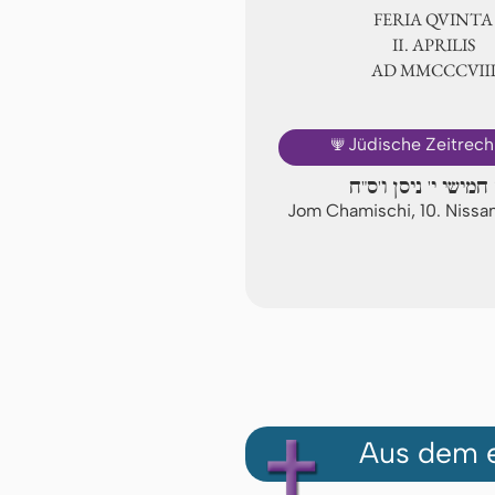
FERIA QUINTA
Ⅱ. APRILIS
AD ⅯⅯⅭⅭⅭ
🕎
Jüdische Zeitrec
חמישי י' ניסן ו'ס"ח
Jom Chamischi, 10. Niss
Aus dem e