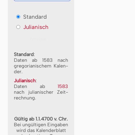
Standard
Julianisch
Standard
:
Daten ab 1583 nach
gre­go­ri­a­ni­schem Ka­len­
der.
Julianisch
:
Daten ab
1583
nach ju­li­a­ni­scher Zeit­
rech­nung.
Gültig ab 1.1.4700 v. Chr.
Bei ungültigen Eingaben
wird das Kalenderblatt