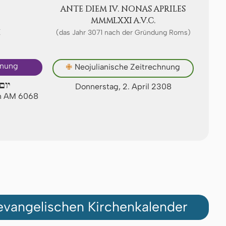
ANTE DIEM IV. NONAS APRI­LES
ⅯⅯⅯⅬⅩⅪ A.V.C.
Ⅷ
(das Jahr 3071 nach der Gründung Roms)
hnung
✙
Neojulianische Zeitrechnung
יום 
Donnerstag, 2. April 2308
an AM 6068
vangelischen Kirchenkalender