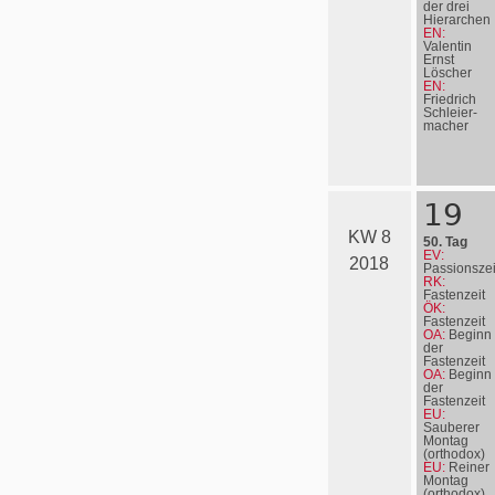
der drei
Hierarchen
EN:
Valentin
Ernst
Löscher
EN:
Friedrich
Schleier­
ma­cher
19
KW 8
50. Tag
EV:
2018
Passionszei
RK:
Fastenzeit
ÖK:
Fastenzeit
OA:
Beginn
der
Fastenzeit
OA:
Beginn
der
Fastenzeit
EU:
Sauberer
Montag
(orthodox)
EU:
Reiner
Montag
(orthodox)