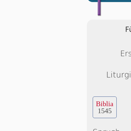
F
Er
Liturg
Biblia
1545