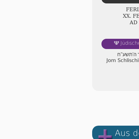
FERI
ⅩⅩ. F
AD
Jüdisch
🕎
ר ה'תשע"ח
Jom Schlisch
Aus d