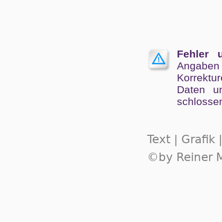
Fehler 
Angaben
Kor­rek­tu
Da­ten un
schlos­se
Text | Grafik
©by Reiner M