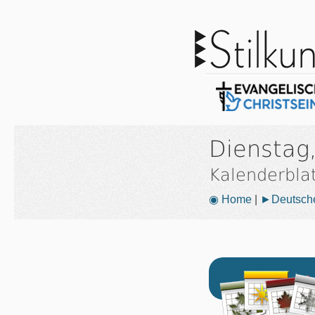
Dienstag,
Kalenderbla
◉ Home
|
►Deutsche