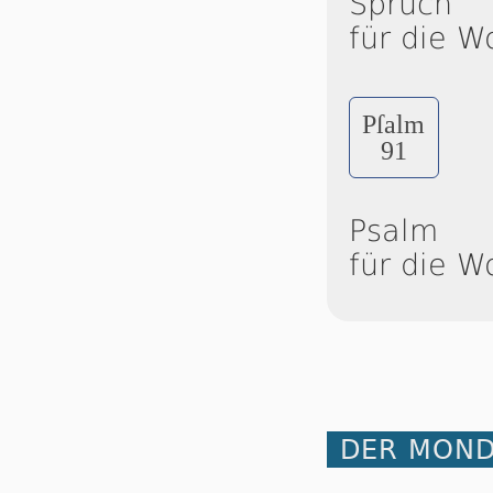
Spruch
für die W
Pſalm
91
Psalm
für die W
DER MOND