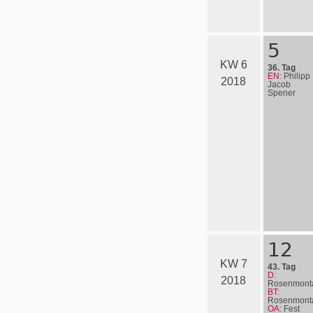
5
KW 6
36. Tag
EN:
Philipp
2018
Jacob
Spener
12
KW 7
43. Tag
D:
2018
Rosenmont
BT:
Rosenmont
OA:
Fest