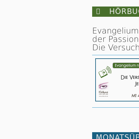

HÖRBUC
Evangelium
der Passion
Die Versuch
MONATSÜB