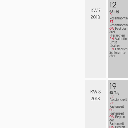
12
KW 7
43. Tag
D:
2018
Rosenmonta
BT:
Rosenmonta
OA:
Fest der
drei
Hierarchen
EN:
Valentin
Ernst
Löscher
EN:
Friedrich
Schleier­ma­
cher
19
KW 8
50. Tag
EV:
2018
Passionszeit
RK:
Fastenzeit
ÖK:
Fastenzeit
OA:
Beginn
der
Fastenzeit
OA:
Beginn