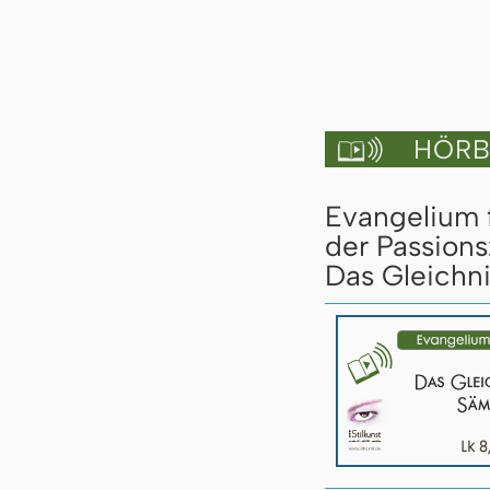
HÖRBU

Evangelium 
der Passions
Das Gleichn