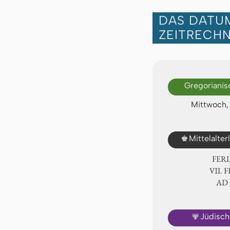
DAS DATUM
ZEITRECH
Gregorianis
Mittwoch, 
♚
Mittelalte
FER
Ⅶ. F
AD
🕎
Jüdisch