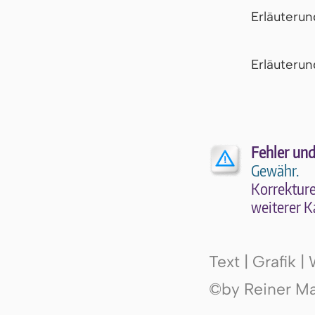
Erläuteru
Er­läu­te­r
Fehler und
Gewähr.
Kor­rek­tu­r
wei­te­rer K
Text | Grafik 
©by Reiner Mak