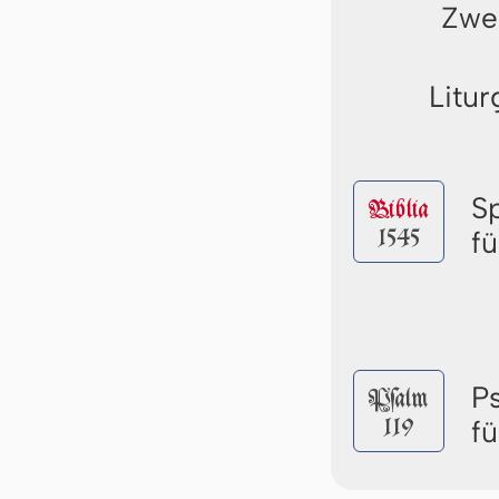
Zwei
Litur
S
Biblia
1545
f
P
Pſalm
119
f