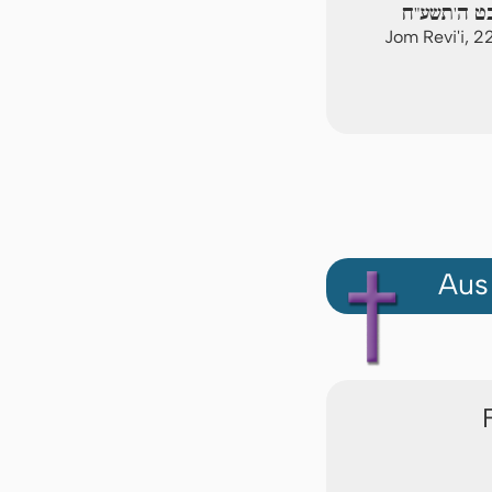
בט ה'תשע"ח
Jom Revi'i, 
Aus