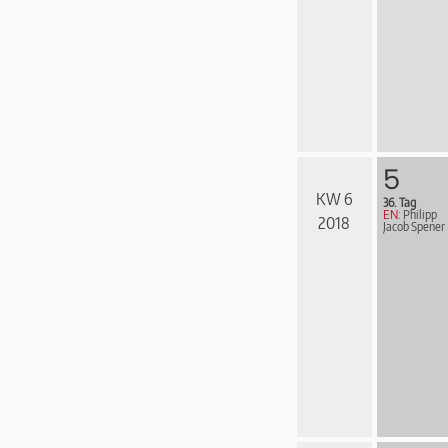
5
KW 6
36. Tag
EN:
Philipp
2018
Jacob Spener