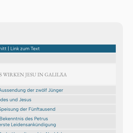
itt | Link zum Text
AS WIRKEN JESU IN GALILÄA
Aussendung der zwölf Jünger
des und Jesus
Speisung der Fünftausend
Bekenntnis des Petrus
erste Leidensankündigung