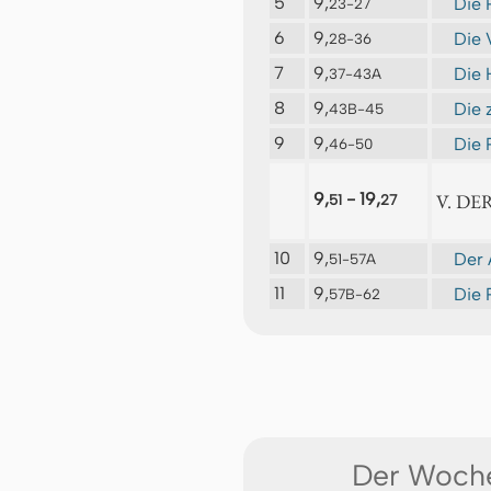
5
9,
Die 
23-27
6
9,
Die 
28-36
7
9,
Die 
37-43A
8
9,
Die 
43B-45
9
9,
Die 
46-50
9,
- 19,
V. DE
51
27
10
9,
Der 
51-57A
11
9,
Die 
57B-62
Der Woch