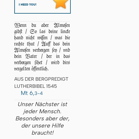
Wenn du aber Almoſen
gibſt / So las deine lincke
hand nicht wiſſen / was die
rechte thut / Auff das dein
Almoſen verborgen ſey / vnd
dein Vater / der in das
verborgen ſihet / wird dirs
vergelten öffentlich.
AUS DER BERGPREDIGT
LUTHERBIBEL 1545
Mt 6,
3-4
Unser Nächster ist
jeder Mensch.
Besonders aber der,
der unsere Hilfe
braucht!