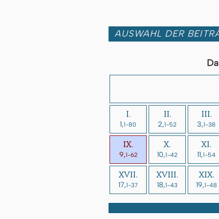
AUSWAHL DER BEITRÄ
Da
I.
II.
III.
1,
2,
3,
1-80
1-52
1-38
IX.
X.
XI.
9,
10,
11,
1-62
1-42
1-54
XVII.
XVIII.
XIX.
17,
18,
19,
1-37
1-43
1-48