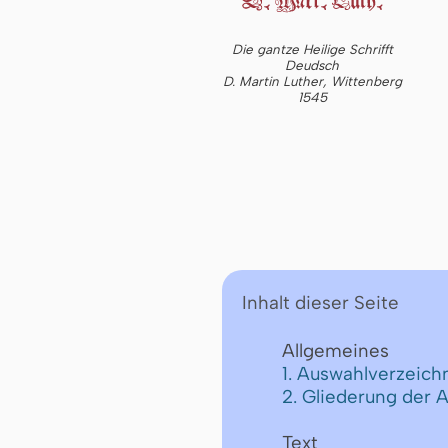
Die gantze Heilige Schrifft
Deudsch
D. Martin Luther, Wittenberg
1545
Inhalt dieser Seite
Allgemeines
1. Auswahlverzeichn
2. Gliederung der 
Text