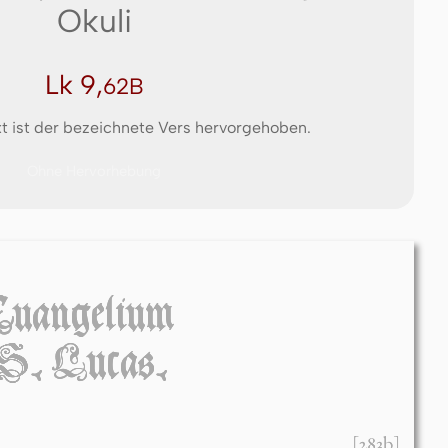
Okuli
Lk 9,
62B
t ist der bezeichnete Vers hervorgehoben.
Ohne Hervorhebung
Euangelium
S. Lucas.
[283b]