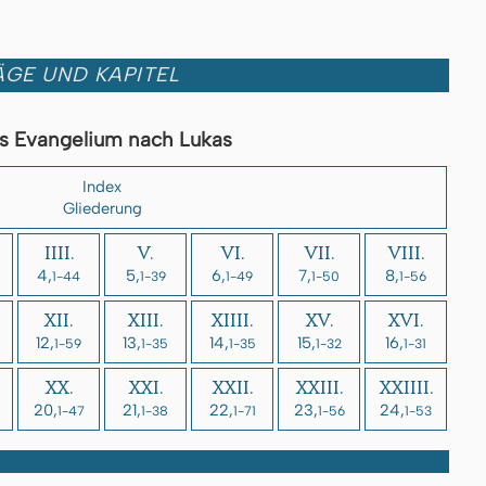
GE UND KAPITEL
s Evangelium nach Lukas
Index
Gliederung
IIII.
V.
VI.
VII.
VIII.
4,
5,
6,
7,
8,
1-44
1-39
1-49
1-50
1-56
XII.
XIII.
XIIII.
XV.
XVI.
12,
13,
14,
15,
16,
1-59
1-35
1-35
1-32
1-31
XX.
XXI.
XXII.
XXIII.
XXIIII.
20,
21,
22,
23,
24,
1-47
1-38
1-71
1-56
1-53