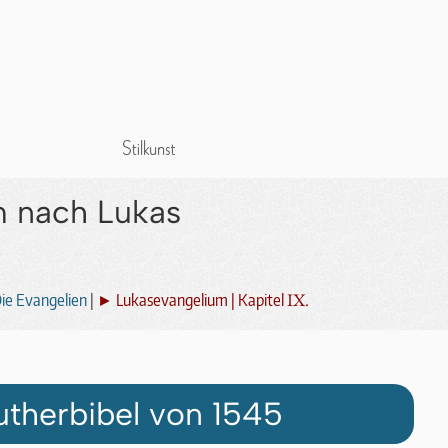
m nach Lukas
IX.
ie Evangelien
|
► Lukasevangelium | Kapitel
utherbibel von 1545