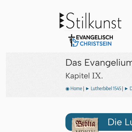
Das Evangeliu
IX.
Kapitel
◉ Home
|
► Lutherbibel 1545
|
► D
Die L