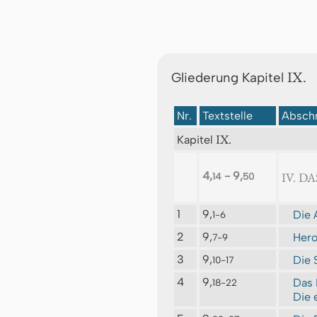
IX.
Gliederung Kapitel
Nr.
Textstelle
Abschn
IX.
Kapitel
4,
- 9,
IV. D
14
50
1
9,
Die 
1-6
2
9,
Hero
7-9
3
9,
Die 
10-17
4
9,
Das 
18-22
Die 