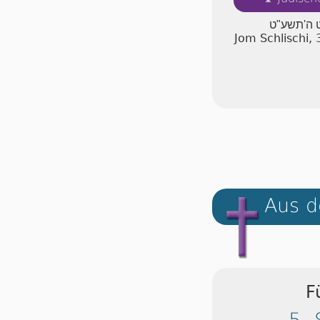
ט ה'תשע"ט
Jom Schlischi,
Aus d
F