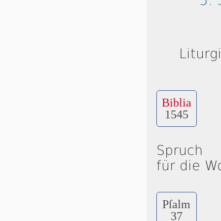
5. 
Liturg
Biblia
1545
Spruch
für die W
Pſalm
37