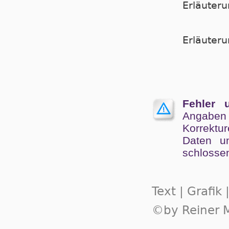
Erläuter
Er­läu­te­
Fehler 
Angaben
Kor­rek­tu
Da­ten un
schlos­se
Text | Grafik
©by Reiner M