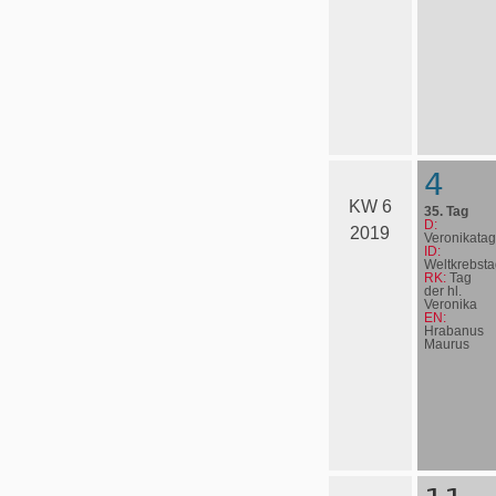
4
KW 6
35. Tag
D:
2019
Veronikatag
ID:
Weltkrebsta
RK:
Tag
der hl.
Veronika
EN:
Hrabanus
Maurus