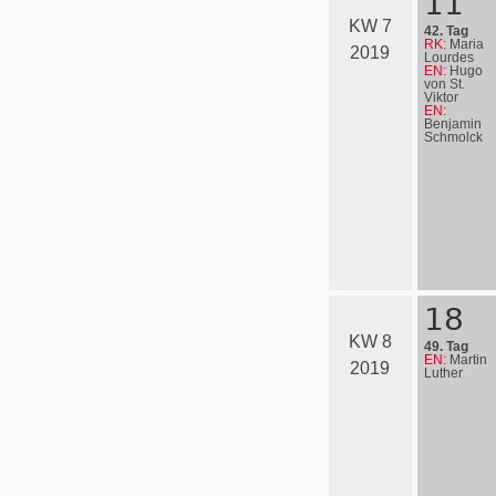
11
KW 7
42. Tag
RK:
Maria
2019
Lourdes
EN:
Hugo
von St.
Viktor
EN:
Benjamin
Schmolck
18
KW 8
49. Tag
EN:
Martin
2019
Luther