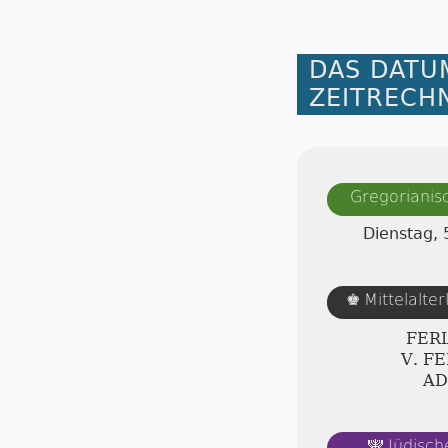
DAS DATU
ZEITRECH
Gregorianis
Dienstag, 
Mittelalte
♚
FERI
Ⅴ. F
AD
Jüdisch
🕎