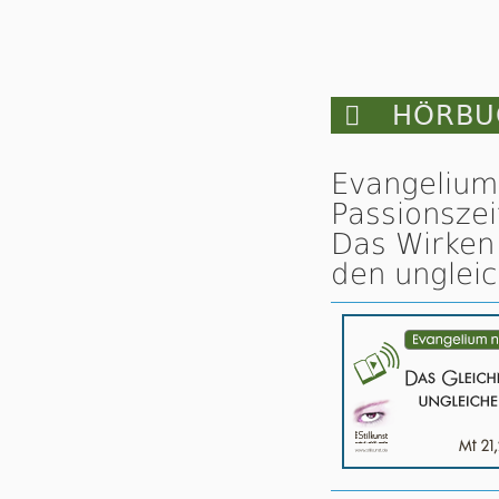

HÖRBUC
Evangelium 
Passionszei
Das Wirken 
den unglei