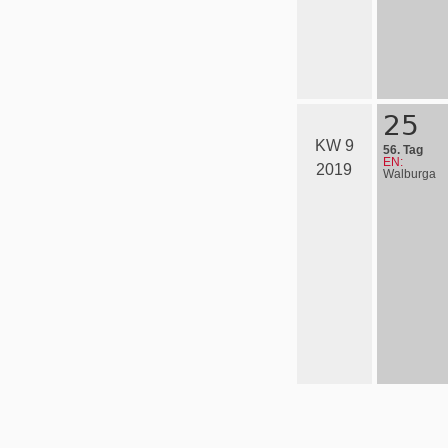
25
KW 9
56. Tag
EN:
2019
Walburga