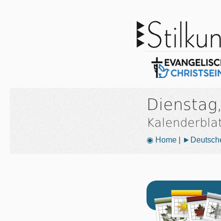
Dienstag,
Kalenderbla
◉ Home
|
►Deutsche