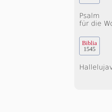
Psalm
für die W
Biblia
1545
Halleluja