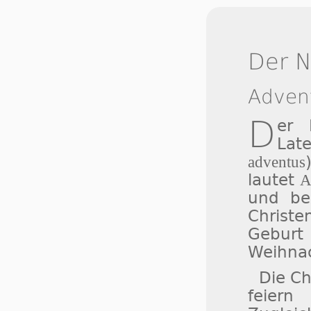
Der 
Adven
D
er
Lat
adventus
lautet
A
und bez
Christ
Gebur
Weihnac
Die Ch
feiern