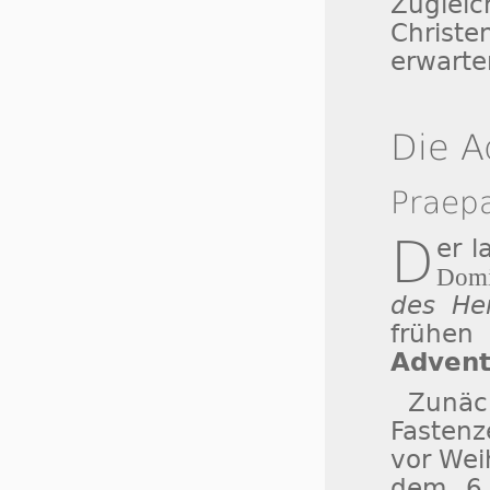
Zuglei
Christ
erwarte
Die A
Praep
D
er 
Domi
des He
frühe
Advent
Zunäc
Fastenz
vor Wei
dem 6.