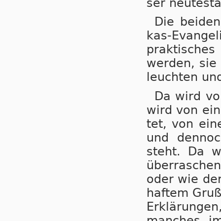
ser neu­tes­ta
Die bei­de
kas-Evan­ge­l
prak­ti­sche
wer­den, sie 
leuch­ten und
Da wird von
wird von ei­n
tet, von ei­
und den­noc
steht. Da wi
über­ra­sch
oder wie der 
haf­tem Gruß
Er­klä­run­g
man­ches im