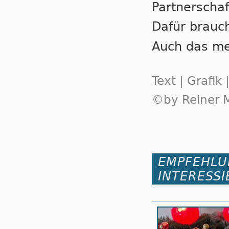
Part­ner­schaf
Dafür brauch
Auch das me
Text | Grafik
©by Reiner M
EMPFEHLU
INTERESSI