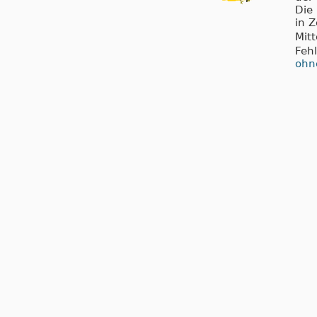
Die
in 
Mit
Feh
ohn