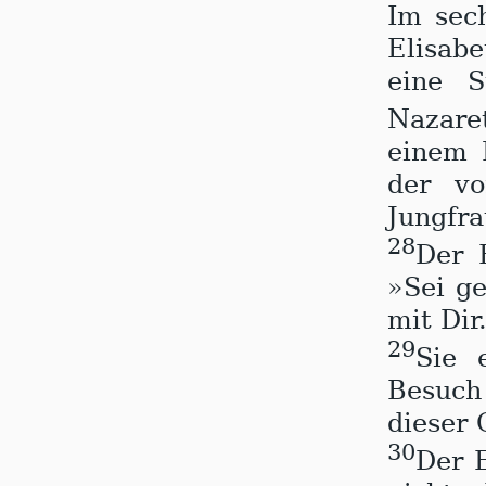
I
m sec
Elisab
eine S
Nazar
einem 
der v
Jungfra
28
Der 
»Sei ge
mit Dir
29
Sie 
Besuch
dieser 
30
Der E