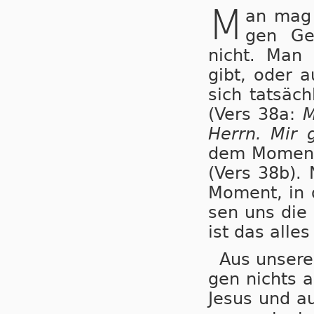
M
an mag 
gen Gei
nicht. Man k
gibt, oder a
sich tat­säch
(Vers 38a:
M
Herrn. Mir 
dem Mo­ment,
(Vers 38b). 
Mo­ment, in 
sen uns die S
ist das al­les 
Aus unserer
gen nichts a
Je­sus und a