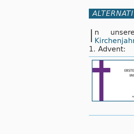
ALTERNATI
I
n unse
Kirchenjah
1. Advent: