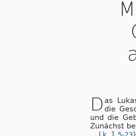
M
D
as Luka
die Ges
und die Geb
Zunächst ber
Lk 1,
5-23