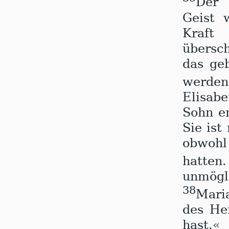
Der E
Geist 
Kraf
übersc
das geb
wer­de
Elisab
Sohn e
Sie ist
obwohl 
hatte
unmögl
38
Maria
des He
hast.«