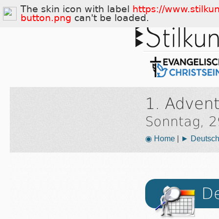
The skin icon with label
https://www.stilku
button.png
can't be loaded.
1. Adven
Sonntag, 
◉ Home
|
► Deutsch
De