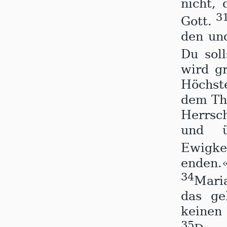
nicht,
3
Gott.
den un
Du sol
wird gr
Höchst
dem Thr
Herrsc
und ü
Ewigke
enden.
34
Mari
das ge
keinen
35