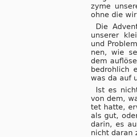
zy­me un­se­r
ohne die wir
Die Advent
un­se­rer kle
und Pro­ble­m
nen, wie seh
dem auf­lö­se
be­droh­lich 
was da auf 
Ist es nic
von dem, was
tet hat­te, e
als gut, oder
da­rin, es au
nicht da­ran 