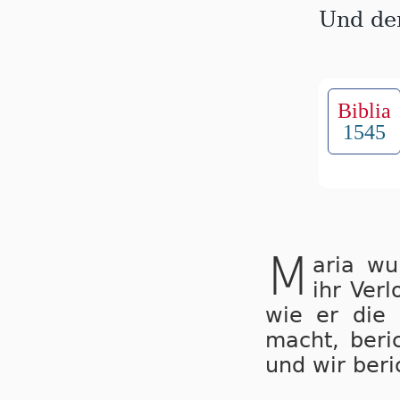
Und der
Biblia
1545
M
aria wu
ihr Ver­
wie er die S
macht, be­ric
und wir be­r