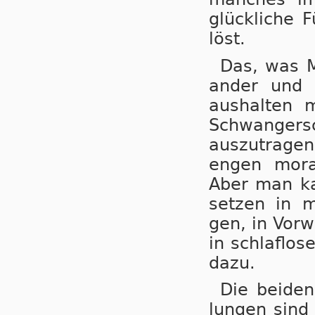
glück­li­che 
löst.
Das, was M
an­der und m
aus­hal­ten 
Schwan­ger­s
aus­zu­tra­ge
en­gen mo­ra
Aber man kan
set­zen in mö
gen, in Vor­w
in schlaf­lo­
da­zu.
Die bei­de
lun­gen sind 