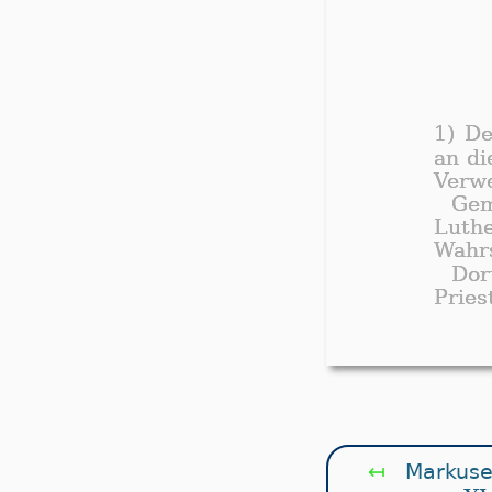
1) D
an di
Verwe
Gem
Luth
Wahrs
Dor
Pries
↤
Markusev