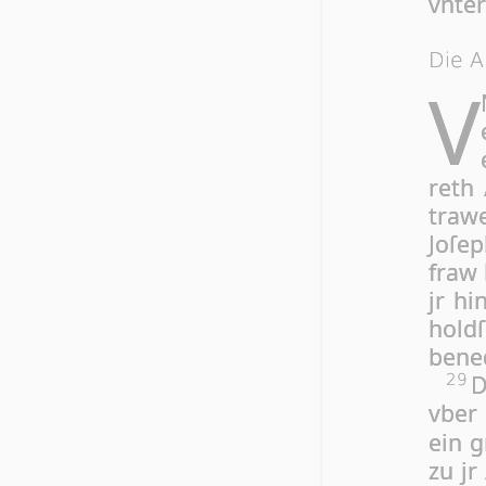
vn­te
Die A
V
reth
traw
Jo­ſe
fraw 
jr hi
hold­
be­ne
D
29
vber 
ein g
zu jr