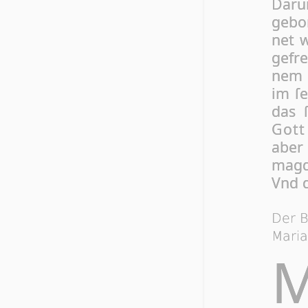
Da­ru
ge­bo
net 
ge­fr
nem S
im ſe
das ſ
Gott
aber
magd 
Vnd d
Der B
Mari