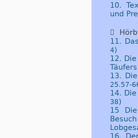
10. Tex
und Pre

Hörbu
11. Da
)
4
12. Die
Täufers
13. Die
25.57-6
14. Die
)
38
15 Die
Besuch
Lobgesa
16. De