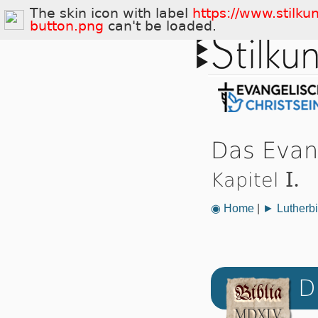
The skin icon with label
https://www.stilku
button.png
can't be loaded.
Das Evan
I.
Kapitel
◉ Home
|
► Lutherbi
D