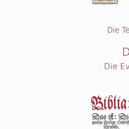
Die T
D
Die E