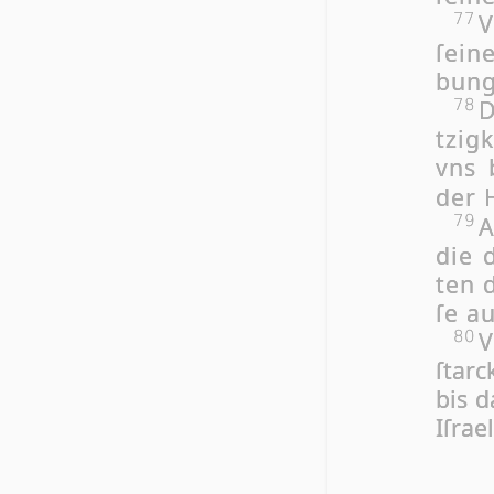
V
77
ſei­
bung
D
78
tzig­
vns 
der 
A
79
die d
ten d
ſe au
V
80
ſtarc
bis d
Iſ­ra­el