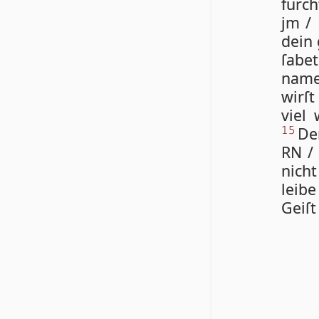
furc
jm / 
dein 
ſa­be
na­me
wirſt
viel 
De
15
RN / 
nicht
lei­b
Geiſt