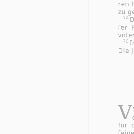
ren 
zu ge
D
74
ſer 
vn­ſe
I
75
Die j
V
fur 
ſei­n