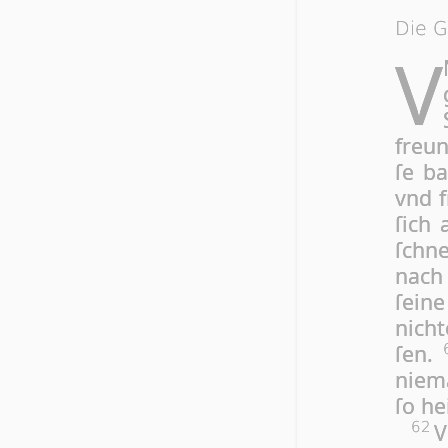
Die G
V
freun
ſe ba
vnd f
ſich 
ſchne
nach 
ſei­n
nich­
ſen.
nie­m
ſo hei
V
62