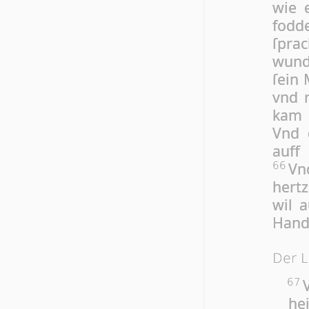
wie e
fod­
ſprac
wun­d
ſein 
vnd r
kam 
Vnd 
auff 
Vnd
66
her­t
wil 
Hand
Der L
67
hei