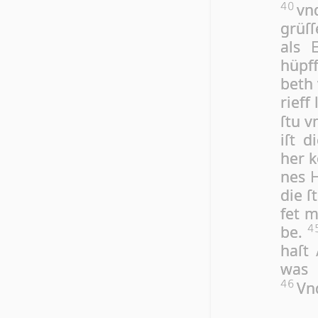
vn
40
grüſ­ſ
als E
hüpf­
beth 
rieff
ſtu v
iſt d
her k
nes 
die ſ
fet m
be.
4
haſt 
was 
Vnd
46