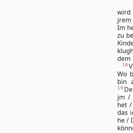
wird 
jrem 
Im he
zu be
Kin­d
klug­
dem H
V
18
Wo be
bin 
De
19
jm / 
het /
das i
he / 
kön­n