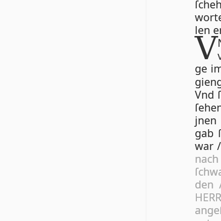
ſche­
wor­t
len er
V
ge im
gieng
Vnd ſ
ſe­he
jnen
gab ſ
war /
nach 
ſchwa
den 
HERR 
an­ge