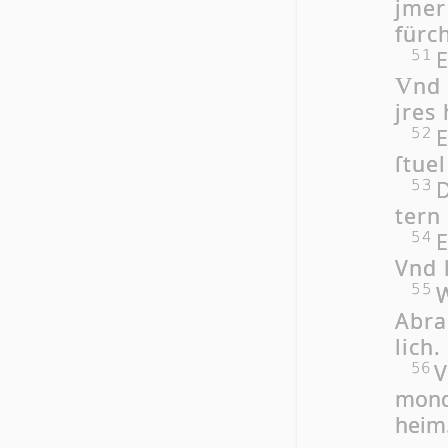
jmer
fürch
E
51
nd 
V
jres 
E
52
ſtuel
D
53
tern
E
54
Vnd h
W
55
Ab­r
lich.
V
56
mon­d
heim