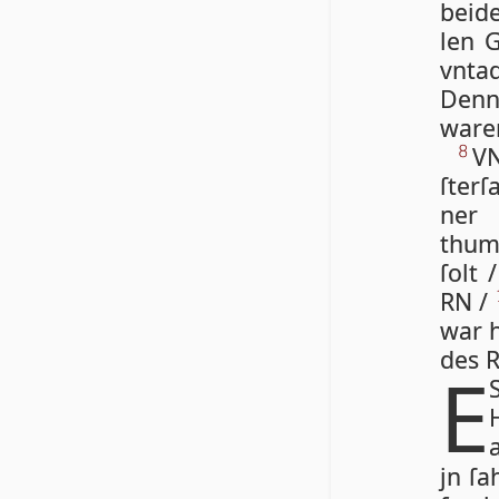
bei­d
len G
vn­tad
Denn 
wa­re
V
8
ſterſ
ner 
thums
ſolt 
RN /
war h
des R
E
jn ſa