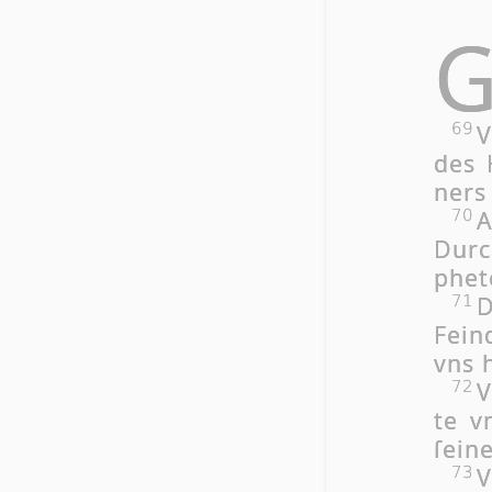
V
69
des 
ners 
A
70
Durc
phe­t
D
71
Fein
vns h
V
72
te v
ſei­n
V
73