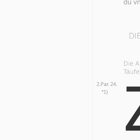
du vn­
DI
Die A
Täufe
2.Par. 24.
*1)