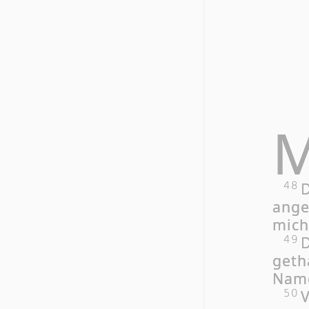
D
48
an­ge
mich 
D
49
ge­th
Na­me
V
50