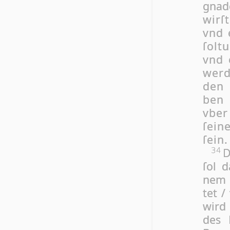
gna­
wirſ
vnd 
ſol­t
vnd 
wer­
den 
ben 
vber
ſei­
ſein.
D
34
ſol d
nem 
tet /
wird
des H