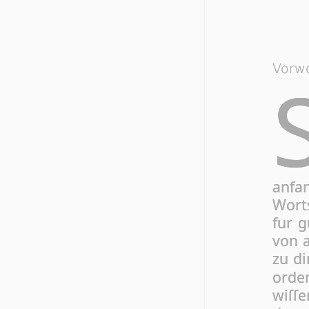
Vorw
an­fa
Wort
fur g
von a
zu di
or­de
wi­ſſ