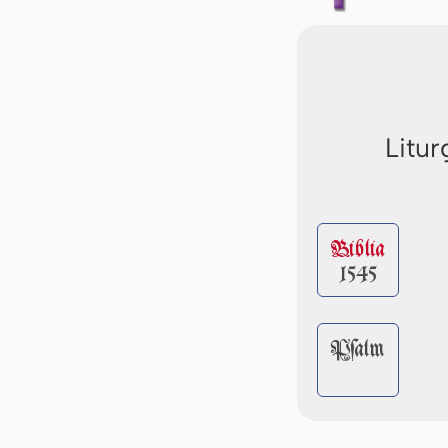
Litur
Biblia
1545
Pſalm