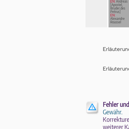
EN:
Andreas
[Apostel,
Bruder des
Petrus]
EN:
Alexandre
Roussel
Erläuteru
Er­läu­te­r
Fehler und
Gewähr.
Kor­rek­tu­r
wei­te­rer K