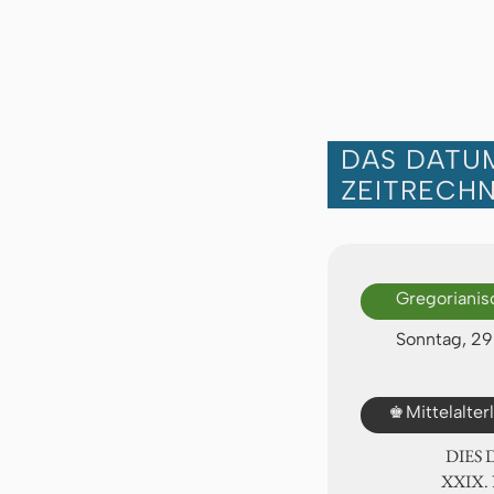
DAS DATUM
ZEITRECH
Gregorianis
Sonntag, 2
♚
Mittelalte
DIES
ⅩⅩⅨ.