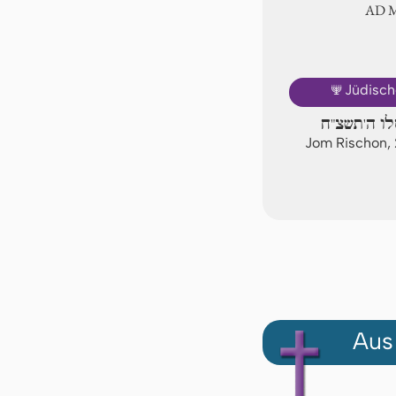
AD
🕎
Jüdisch
לו ה'תשצ"ח
Jom Rischon, 
Aus