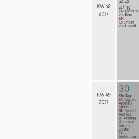
KW 48
327. Tag
EN:
Clemens
2037
von Rom
EN:
Columban
von Luxeuil
30
KW 49
334. Tag
EV:
Tag des
2037
Apostels
Andreas
RK:
Apostel
Andreas
BT:
Montag
der ersten
Advents­
woche
EU:
Andreasnach