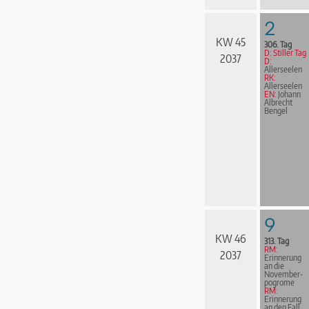
2
KW 45
306. Tag
D: Stiller Tag
2037
D:
Allerseelen
RK:
Allerseelen
EN:
Johann
Albrecht
Bengel
9
KW 46
313. Tag
RM:
2037
Erinnerung
an die
November­
pogrome
RM:
Erinnerung
an den Fall