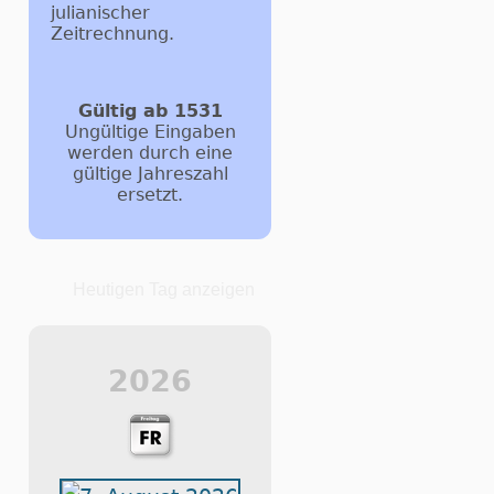
julianischer
Zeitrechnung.
Gültig ab 1531
Ungültige Eingaben
werden durch eine
gültige Jahreszahl
ersetzt.
Heutigen Tag anzeigen
2026