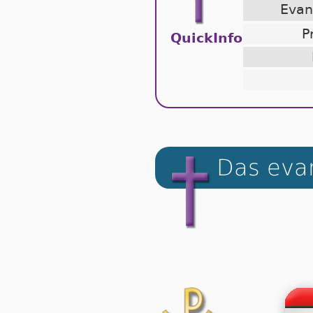
Eva
P
QuickInfo
Das evan