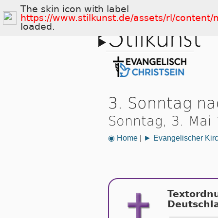
The skin icon with label
https://www.stilkunst.de/assets/rl/conten
loaded.
3. Sonntag na
Sonntag, 3. Mai
◉ Home
|
► Evangelischer Kir
Textordn
Deutschl