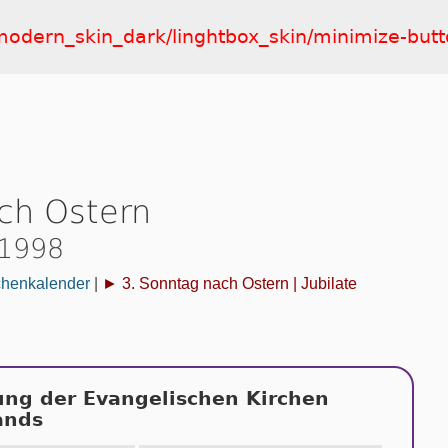
t/modern_skin_dark/linghtbox_skin/minimize-but
ch Ostern
 1998
chenkalender
|
► 3. Sonntag nach Ostern | Jubilate
ung der Evangelischen Kirchen
ands