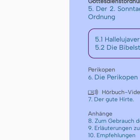
Gottesdienstordnu
5. Der 2. Sonnta
Ordnung
5.1
Hallelujave
5.2
Die Bibels
Perikopen
Die Perikopen 
6.
Hörbuch-Vid

7. Der gute Hirte.
Anhänge
8. Zum Gebrauch d
9. Erläuterungen z
10. Empfehlungen