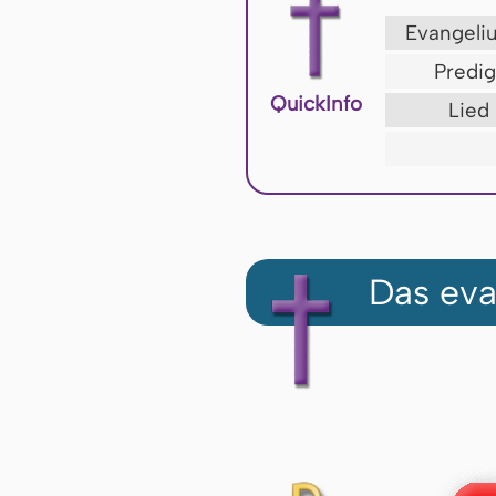
Evangel
Predig
QuickInfo
Lied
Das eva