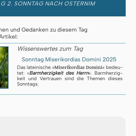
AG 2. SONNTAG NACH OSTERNIM
onen und Gedanken zu diesem Tag
Artikel:
Wissenswertes zum Tag
Sonntag Miserikordias Domini 2025
»
Miserikordias Domini
«
Das lateinische
be­deu­
tet: »
Barm­her­zig­keit des Herrn
«. Barm­her­zig­
keit und Ver­trau­en sind die The­men die­ses
Sonn­tags.