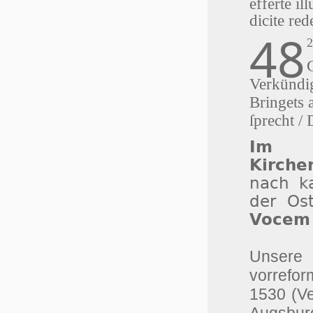
efferte il
dicite r
48
Verkündig
Bringets 
ſprecht /
Im r
Kirche
nach ka
der Os
Vocem 
Unser
vorrefor
1530 (V
Augsburg