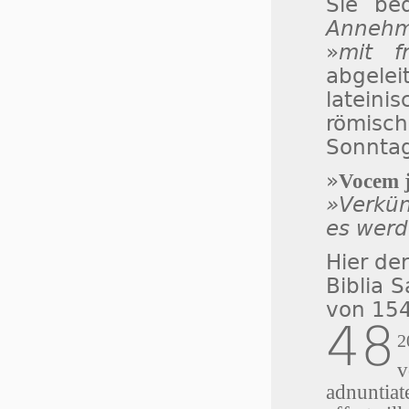
Sie be
Annehml
»
mit f
abgele
lateini
römisc
Sonntag
»
Vocem j
»Verkü
es werd
Hier de
Biblia 
von 15
48
2
v
adnuntiat