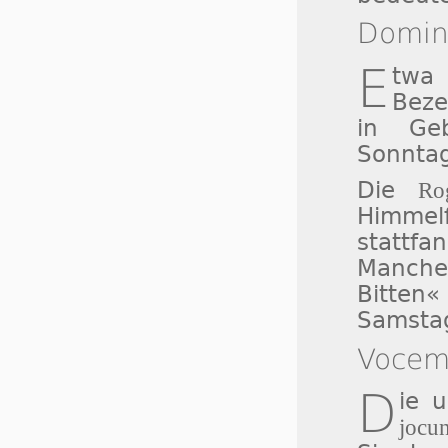
Domini
E
twa 
Bez
in Geb
Sonntag
Die
Ro
Himme
stattfa
Manche
Bitte
Samstag
Vocem 
D
ie 
jocun