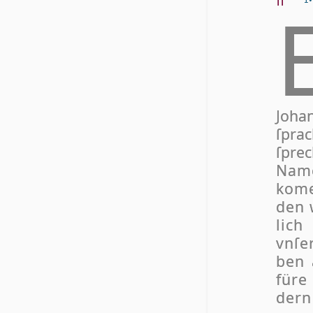
Jo­ha
ſpra
ſpre
Na­m
ko­me
den 
lich
vn­ſ
ben 
fü­r
dern 