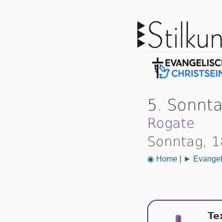
5. Sonnt
Rogate
Sonntag, 1
◉ Home
|
► Evangeli
Te