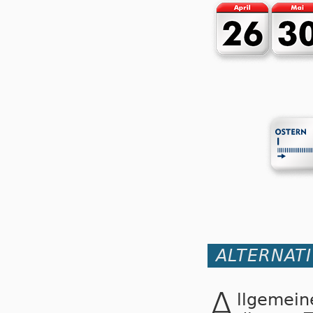
ALTERNAT
A
llgemei