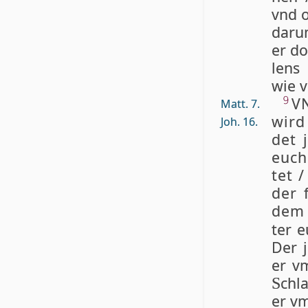
vnd o
da­r­
er do
lens 
wie v
VN
9
Matt. 7.
wird 
Joh. 16.
det j
euch 
tet 
der f
dem 
ter e
Der 
er vm
chla
S
er vm