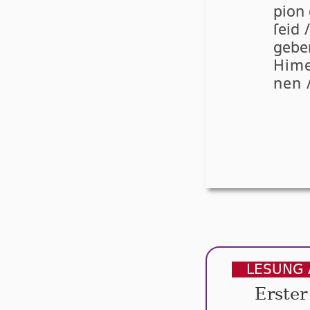
pi­on
ſeid 
ge­b
Hi­me
nen /
LESUNG 
Erster