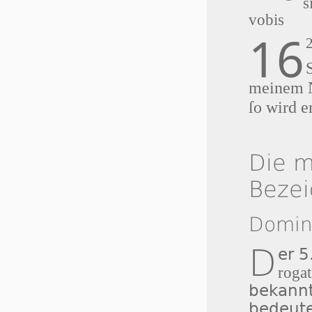
s
vobis
16
meinem 
ſo wird e
Die m
Beze
Domin
D
er 5
roga
bekann
bedeute