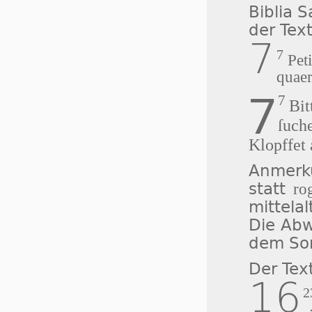
Biblia 
der Tex
7
7
Peti
quaer
7
7
Bit
ſuche
Klopffet 
Anmerku
statt
ro
mittelal
Die Abw
dem So
Der Tex
16
2