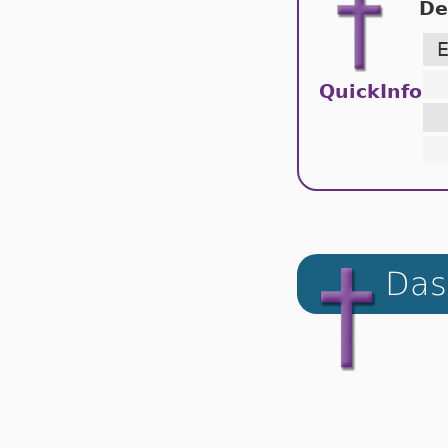
De
QuickInfo
Das