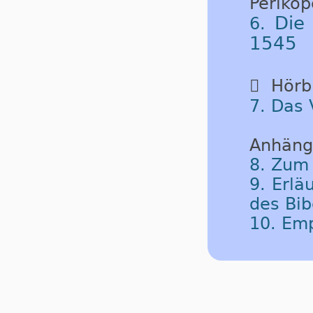
Periko
Die
6.
1545

Hörbu
7. Das 
Anhäng
8. Zum
9. Erlä
des Bib
10. Em