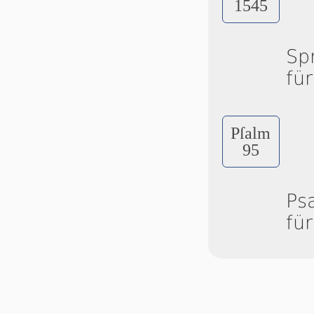
1545
Sp
fü
Pſalm
95
Ps
fü