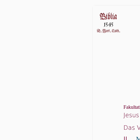
Fakultat
Jesus
Das V
||
M