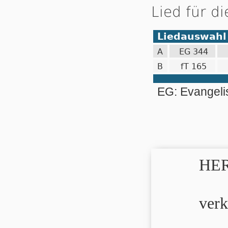
Lied für d
Liedauswahl
A
EG 344
B
fT 165
EG: Evangel
HER
verk