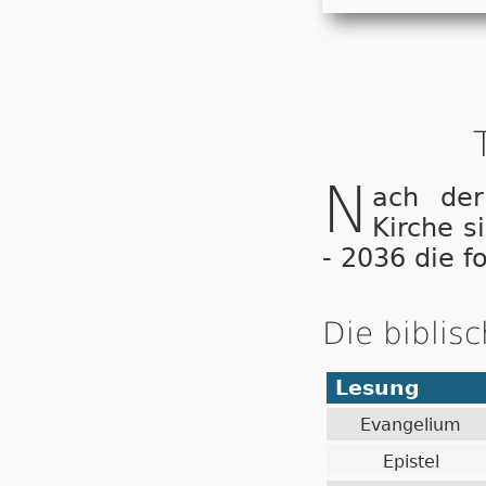
N
ach der
Kirche s
- 2036 die f
Die biblis
Lesung
Evangelium
Epistel