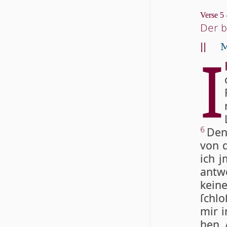
Verse 5 
Der b
||
M
I
Den
6
von d
ich j
ant­
kei­n
ſchlo
mir i
hen 