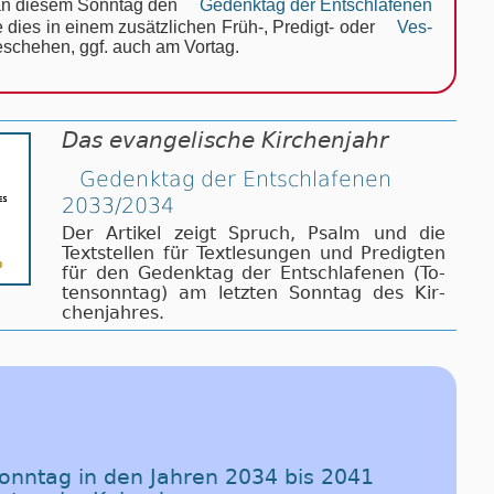
 an die­sem Sonn­tag den
Ge­denk­tag der Ent­schla­fe­nen
e dies in ei­nem zu­sätz­li­chen Früh-, Pre­digt- oder
Ves­
­sche­hen, ggf. auch am Vor­tag.
Das evangelische Kirchenjahr
Gedenktag der Entschlafenen
2033/2034
Der Artikel zeigt Spruch, Psalm und die
Text­stel­len für Text­le­sun­gen und Pre­dig­ten
für den Ge­denk­tag der Ent­schla­fe­nen (To­
ten­sonn­tag) am letz­ten Sonn­tag des Kir­
chen­jah­res.
sonntag in den Jahren 2034 bis 2041