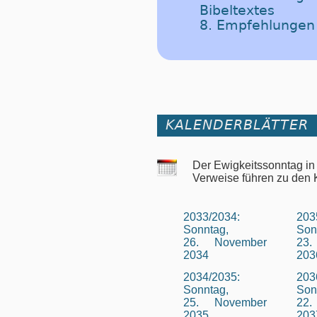
Bibeltextes
8. Empfehlungen
KALENDERBLÄTTER
Der Ewigkeitssonntag in
Verweise führen zu den 
2033/2034:
203
Sonntag,
Son
26. November
23
2034
203
2034/2035:
203
Sonntag,
Son
25. November
22
2035
203