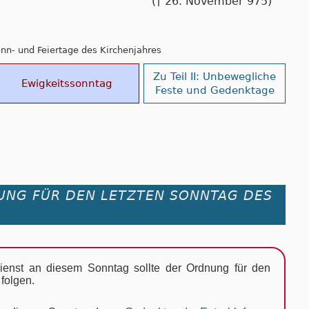
(† 26. November 975)
Sonn- und Feiertage des Kirchenjahres
Zu Teil II: Unbewegliche
Ewigkeitssonntag
Feste und Gedenktage
UNG FÜR DEN LETZTEN SONNTAG DES
ienst an diesem Sonn­tag soll­te der Ord­nung für den
fol­gen.