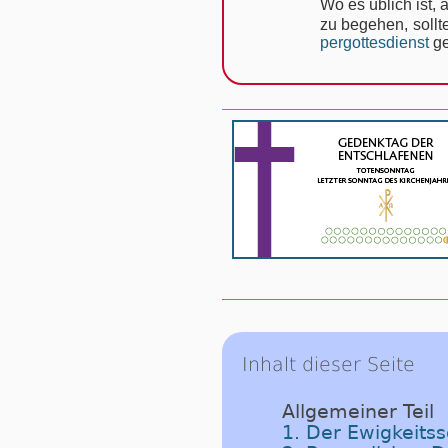
Wo es üb­lich ist,
zu be­ge­hen, soll­t
per­got­tes­dienst
ge
Inhalt dieser Seite
Allgemeiner Teil
1. Der Ewigkeits