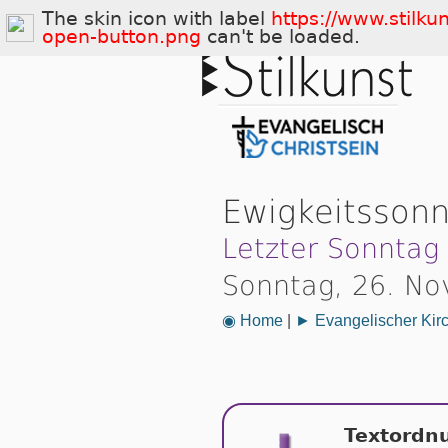
The skin icon with label
https://www.stilku
open-button.png
can't be loaded.
Ewigkeitsson
Letzter Sonntag
Sonntag, 26. N
◉ Home
|
► Evangelischer Kir
Textordn