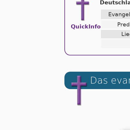
Deutschl
Evang
Pred
QuickInfo
Lie
Das evan