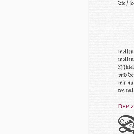
die / ſ
wollen
wollen
Mittel
vnd de
wir nu
tes wil
Der z