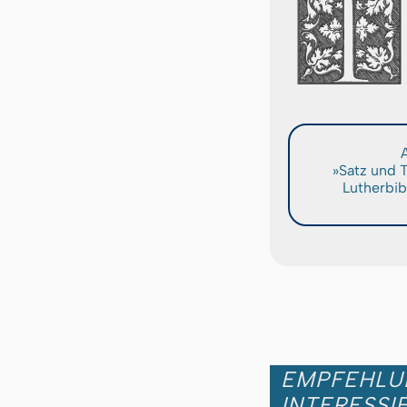
A
»Satz und 
Lutherbib
EMPFEHLUN
INTERESSI