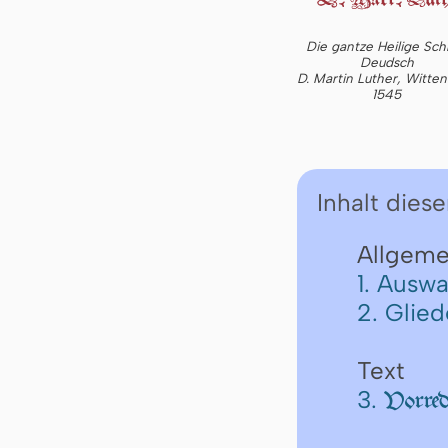
Die gantze Heilige Schr
Deudsch
D. Martin Luther, Witte
1545
Inhalt diese
Allgeme
1. Auswa
2. Glie
Text
3.
Vorred