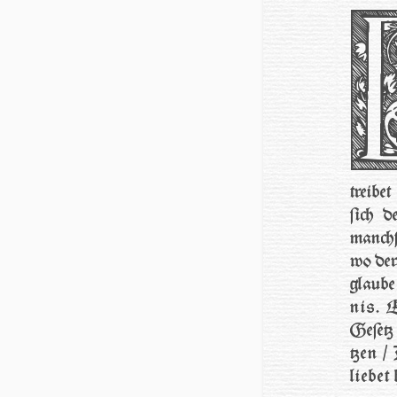
trei­be
ſich d
manch­f
wo der 
glau­be
nis. Er
Ge­ſetz
tzen / 
lie­bet 