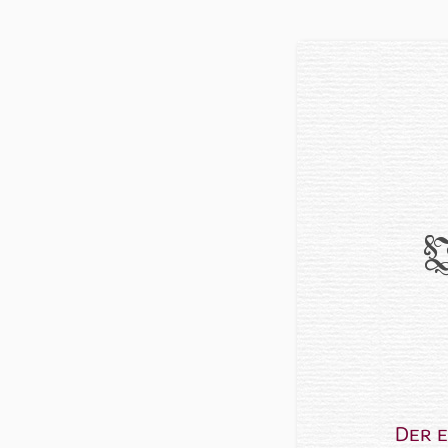
V
Der e