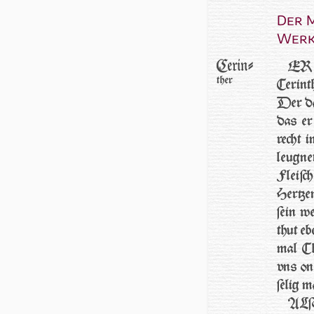
Der 
Werk
Cerin-
ER ſ
ther
Cerint
Der da
das er
recht 
leugne
Fleiſc
Her­tz
ſein w
thut eb
mal Chr
vns on
ſe­lig m
ALſo