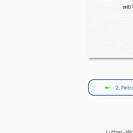
vnd 
2. Petru
↤
Luther-Wo