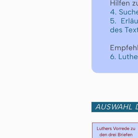
Hilfen 
4. Such
5. Erlä
des Tex
Empfeh
6. Luth
AUSWAHL D
Luthers Vorrede zu
den drei Briefen