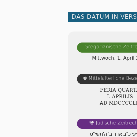
DAS DATUM IN VER
Gregorianische Zeit
Mittwoch, 1. April
Mittelalterliche Be
♚
FERIA QUART
Ⅰ. APRILIS
AD ⅯⅮⅭⅭⅭⅭⅬ
Jüdische Zeitre
🕎
יעי כ"ב אדר ב' ה'תשי"ט