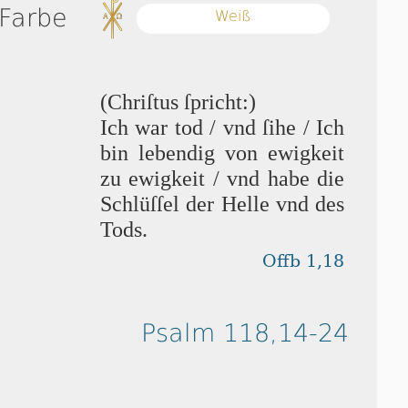
 Farbe
Weiß
(Chriſtus ſpricht:)
Ich war tod / vnd ſi­he / Ich
bin lebendig von ewigkeit
zu ewigkeit / vnd habe die
Schlüſ­ſel der Helle vnd des
Tods.
Offb 1,18
Psalm 118,14-24