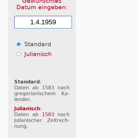
Gewünschtes
Datum eingeben:
Standard
Julianisch
Standard
:
Daten ab 1583 nach
gre­go­ri­a­ni­schem Ka­
len­der.
Julianisch
:
Daten ab
1583
nach
ju­li­a­ni­scher Zeit­rech­
nung.