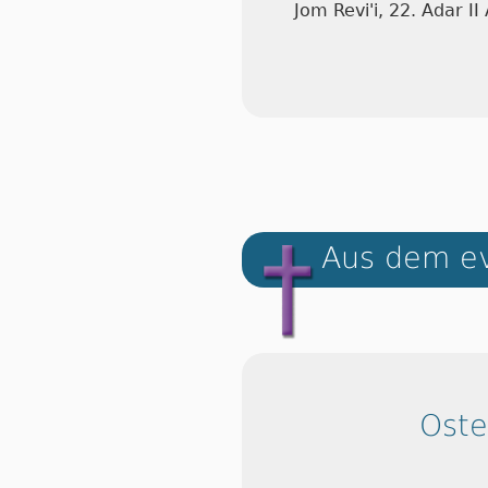
Jom Revi'i, 22. Adar I
Aus dem ev
Ost