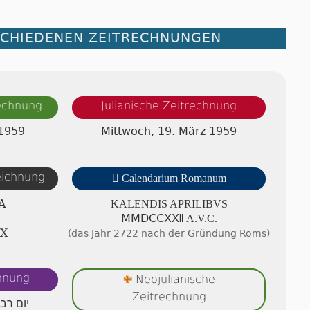
SCHIEDENEN ZEITRECHNUNGEN
rechnung
Julianische Zeitrechnung
 1959
Mittwoch, 19. März 1959
zeichnung

Calendarium Romanum
A
KALENDIS APRI­LI­BVS
ⅯⅯⅮⅭⅭⅩⅫ A.V.C.
Ⅸ
(das Jahr 2722 nach der Gründung Roms)
chnung
Neojulianische
✙
Zeitrechnung
יום רב