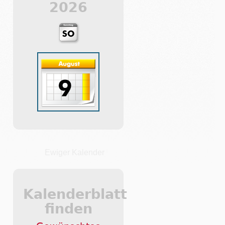
2026
Ewiger Kalender
Kalenderblatt
finden