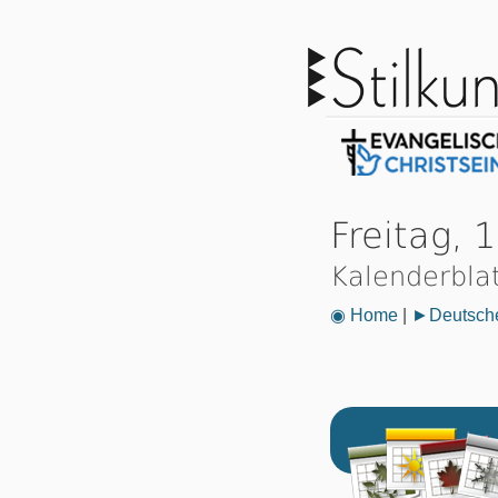
Freitag, 
Kalenderbla
◉ Home
|
►Deutsche