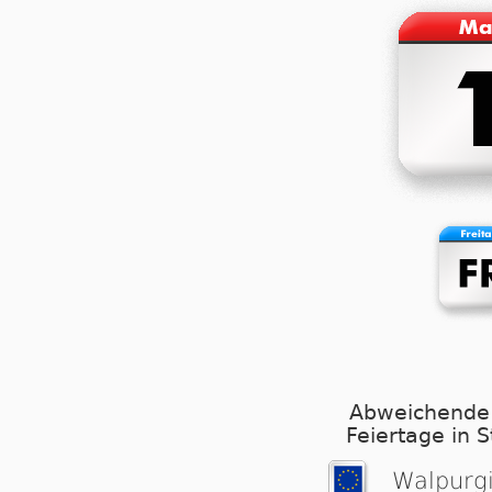
Abweichende
Feiertage in 
Wal­pur­g