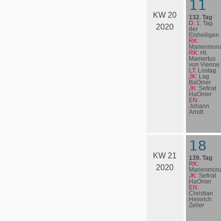
11
KW 20
132. Tag
D:
1. Tag
2020
der
Eisheiligen
RK:
Marienmona
RK:
Hl.
Mamertus
von Vienne
LT:
Lostag
JK:
Lag
BaOmer
JK:
Sefirat
HaOmer
EN:
Johann
Arndt
18
KW 21
139. Tag
RK:
2020
Marienmona
JK:
Sefirat
HaOmer
EN:
Christian
Heinrich
Zeller