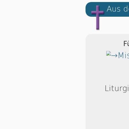
Aus d
F
Mi
Liturg