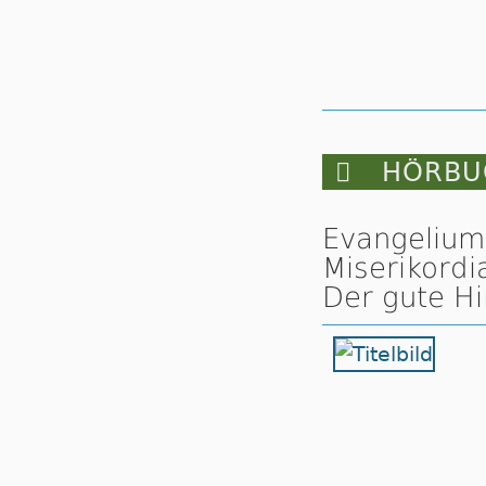

HÖRBUC
Evangelium
Miserikordi
Der gute Hir