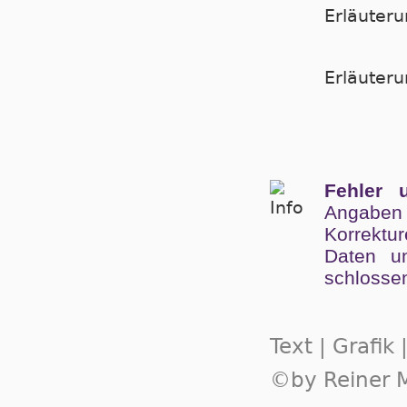
Erläuter
Er­läu­te­
Fehler 
Angaben
Kor­rek­tu
Da­ten un
schlos­se
Text | Grafik
©by Reiner M