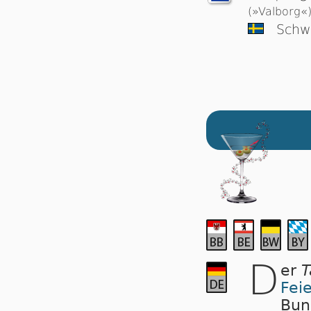
(»Valborg«
Schw
D
er
T
Fei
Bun