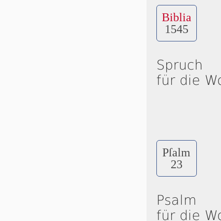
Biblia
1545
Spruch
für die W
Pſalm
23
Psalm
für die W