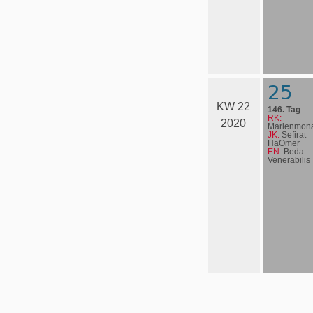
25
KW 22
146. Tag
RK:
2020
Marienmona
JK:
Sefirat
HaOmer
EN:
Beda
Venerabilis