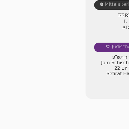
Mittelalte
♚
FER
Ⅰ
A
Jüdisch
🕎
ר ה'תש"פ
Jom Schischi
22
יום
Sefirat H