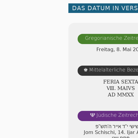
DAS DATUM IN VER
Gregorianische Zeit
Freitag, 8. Mai 2
Mittelalterliche Be
♚
FERIA SEXT
Ⅷ. MAIVS
AD ⅯⅯⅩⅩ
Jüdische Zeitre
🕎
שישי י"ד אייר ה'תש"פ
Jom Schischi, 14. Ija