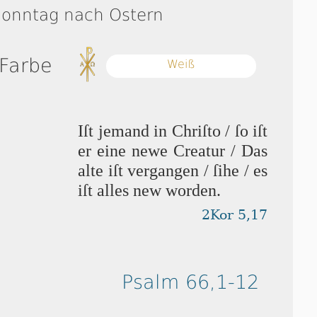
Sonntag nach Ostern
 Farbe
Weiß
Iſt jemand in Chriſto / ſo iſt
er eine newe Cre­a­tur / Das
alte iſt vergangen / ſi­he / es
iſt alles new wor­den.
2Kor 5,17
Psalm 66,1-12