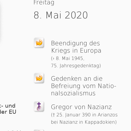
Freitag
8. Mai 2020
Beendigung des
Kriegs in Europa
(› 8. Mai 1945,
75. Jahresgedenktag)
Gedenken an die
Befreiung vom Na­tio­
nal­so­zia­lis­mus
- und
Gregor von Nazianz
der EU
(† 25. Januar 390 in Arianzos
bei Nazianz in Kappadokien)