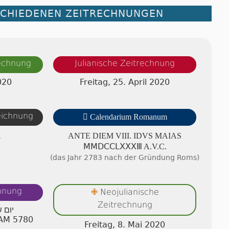
SCHIEDENEN ZEITRECHNUNGEN
rechnung
Julianische Zeitrechnung
020
Freitag, 25. April 2020
zeichnung

Calendarium Romanum
A
ANTE DIEM VIII. IDVS MAIAS
ⅯⅯⅮⅭⅭⅬⅩⅩⅩⅢ A.V.C.
(das Jahr 2783 nach der Gründung Roms)
chnung
Neojulianische
✙
Zeitrechnung
יום 
r AM 5780
Freitag, 8. Mai 2020