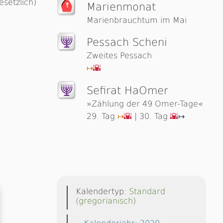
esetzlich)
Marienmonat
Marienbrauchtum im Mai
Pessach Scheni
Zweites Pessach
↦
🌇
Sefirat HaOmer
»Zählung der 49 Omer-Tage«
29. Tag
| 30. Tag
↦
🌇
🌇
↦
Kalendertyp:
Standard
(gregorianisch)