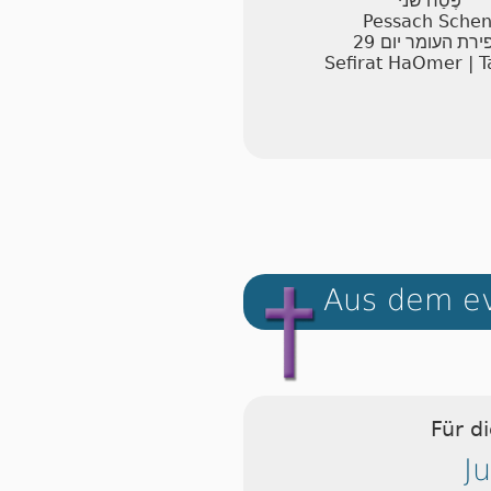
פֶּסַח שני
Pessach Schen
29
ירת העומר יום
Sefirat HaOmer | T
Aus dem ev
Für d
J