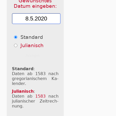
Gewünschtes
Datum eingeben:
Standard
Julianisch
Standard
:
Daten ab 1583 nach
gre­go­ri­a­ni­schem Ka­
len­der.
Julianisch
:
Daten ab
1583
nach
ju­li­a­ni­scher Zeit­rech­
nung.