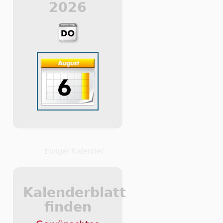
2026
Ewiger Kalender
Kalenderblatt
finden