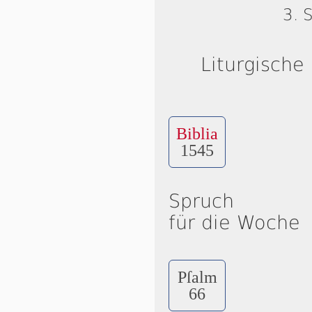
3. 
Liturgische
Biblia
1545
Spruch
für die Woche
Pſalm
66