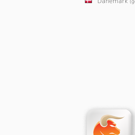
Dänemark
(g