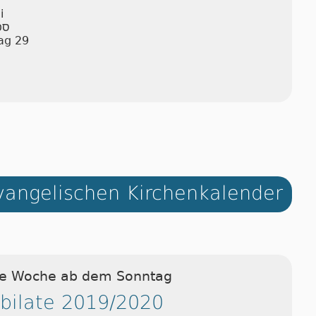
i
ספ
ag 29
angelischen Kirchenkalender
ie Woche ab dem Sonntag
ubilate 2019/2020