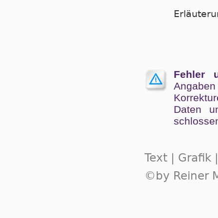
Er­läu­te­
Fehler 
Angaben
Kor­rek­tu
Da­ten un
schlos­se
Text | Grafik
©by Reiner M