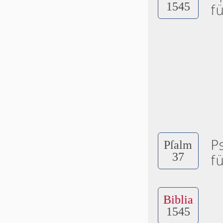
1545
f
P
Pſalm
37
f
Biblia
1545