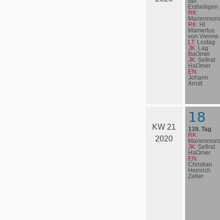
der
Eisheiligen
RK:
Marienmona
RK:
Hl.
Mamertus
von Vienne
LT:
Lostag
JK:
Lag
BaOmer
JK:
Sefirat
HaOmer
EN:
Johann
Arndt
18
KW 21
139. Tag
RK:
2020
Marienmona
JK:
Sefirat
HaOmer
EN:
Christian
Heinrich
Zeller