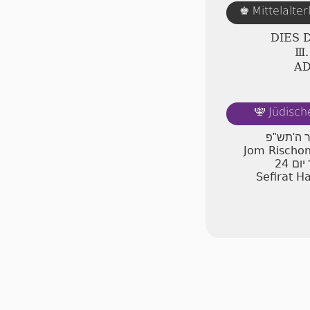
Mittelalte
♚
DIES 
Ⅲ.
A
Jüdisch
🕎
יר ה'תש"פ
Jom Rischon
24
יום
Sefirat H