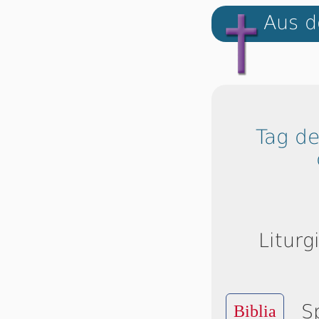
Aus d
Tag de
Liturg
S
Biblia