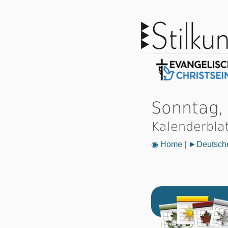
Sonntag,
Kalenderbla
◉ Home
|
►Deutsche