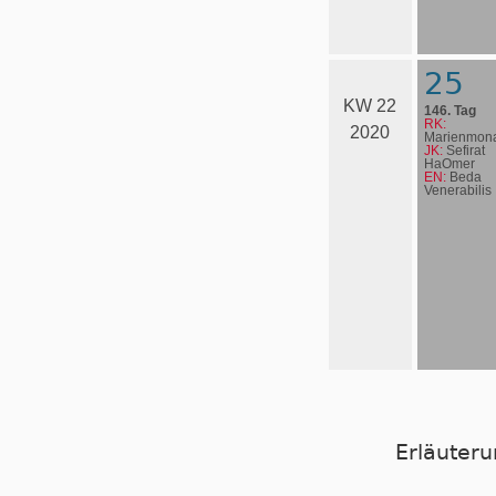
25
KW 22
146. Tag
RK:
2020
Marienmona
JK:
Sefirat
HaOmer
EN:
Beda
Venerabilis
Erläuter