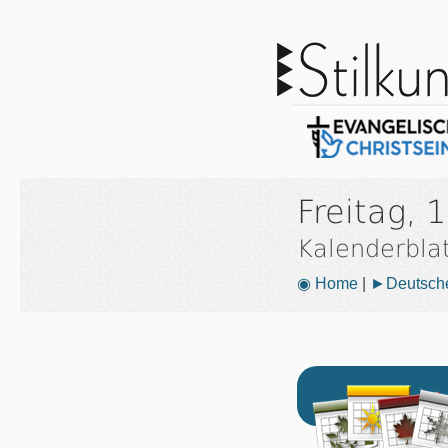
Freitag,
Kalenderbla
◉ Home
|
►Deutsche