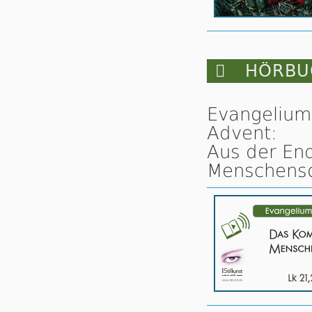

HÖRBUC
Evangelium
Advent:
Aus der En
Menschenso