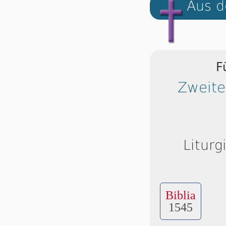
Aus d
F
Zweite
Liturg
Biblia
1545