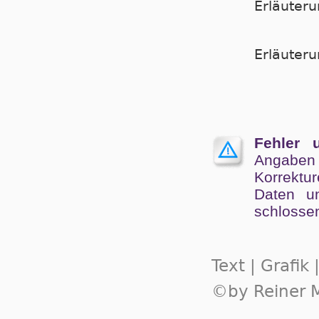
Erläuter
Er­läu­te­
Fehler 
Angaben
Kor­rek­tu
Da­ten un
schlos­se
Text | Grafik
©by Reiner M