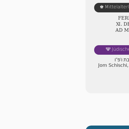
Mittelalte
♚
FER
Ⅺ. 
AD 
Jüdisch
🕎
ת ו'פ"ו
Jom Schischi