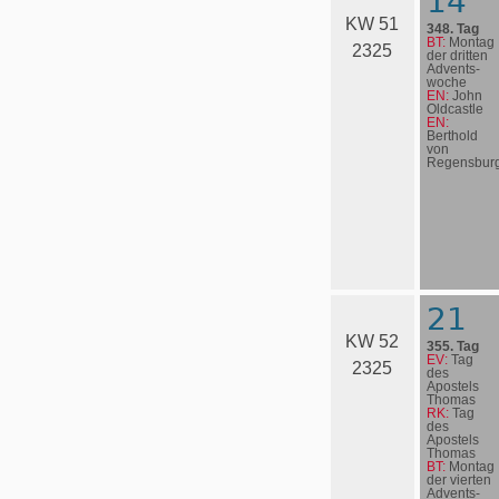
14
KW 51
348. Tag
BT:
Montag
2325
der dritten
Advents­
woche
EN:
John
Oldcastle
EN:
Berthold
von
Regensbur
21
KW 52
355. Tag
EV:
Tag
2325
des
Apostels
Thomas
RK:
Tag
des
Apostels
Thomas
BT:
Montag
der vierten
Advents­