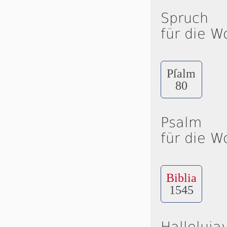
Spruch
für die W
Pſalm
80
Psalm
für die W
Biblia
1545
Halleluja