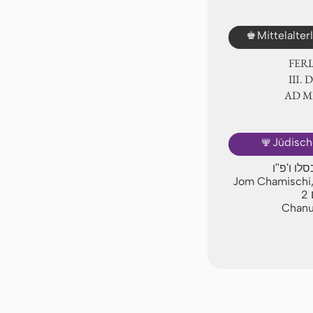
♚
Mittelalte
FER
Ⅲ. 
AD 
🕎
Jüdisch
סלו ו'פ"ו
Jom Chamischi,
2
Chanuk