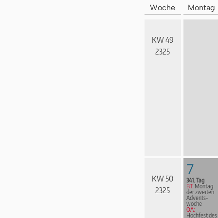
Woche
Montag
KW 49
2325
7
KW 50
341. Tag
BT:
Montag
2325
der zweiten
Advents­
woche
OA:
Hochfest des