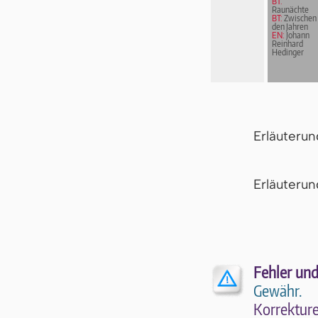
BT:
Raunächte
BT:
Zwischen
den Jahren
EN:
Johann
Reinhard
Hedinger
Erläuteru
Er­läu­te­r
Fehler und
Gewähr.
Kor­rek­tu­r