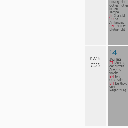
Einzugs der
Gottesmutte
in den
Tempel
JK:
Chanukka
EU:
St.
Ambrosius
EN:
Thorner
Blutgericht
14
KW 51
348. Tag
BT:
Montag
2325
der dritten
Advents­
woche
EN:
John
Oldcastle
EN:
Berthold
von
Regensburg