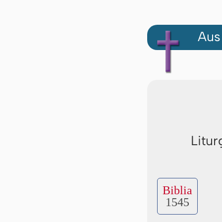
Aus
Litur
Biblia
1545