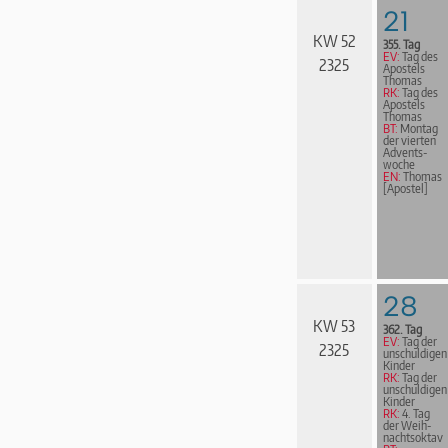
21
KW 52
355. Tag
EV:
Tag des
2325
Apostels
Thomas
RK:
Tag des
Apostels
Thomas
BT:
Montag
der vierten
Advents­
woche
EN:
Thomas
[Apostel]
28
KW 53
362. Tag
EV:
Tag der
2325
unschuldigen
Kinder
RK:
Tag der
unschuldigen
Kinder
RK:
4. Tag
der Weih­
nachts­ok­tav