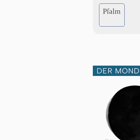
Pſalm
DER MOND 