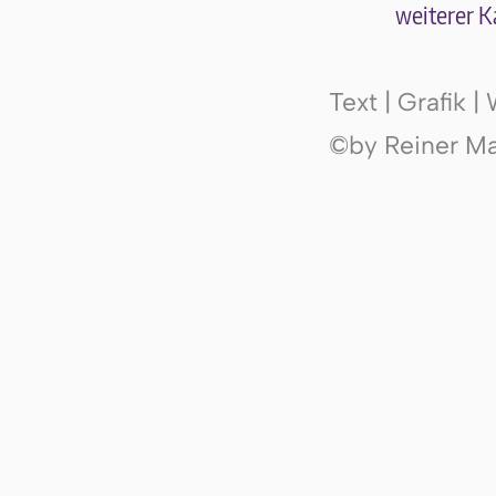
wei­te­rer K
Text | Grafik 
©by Reiner Mak