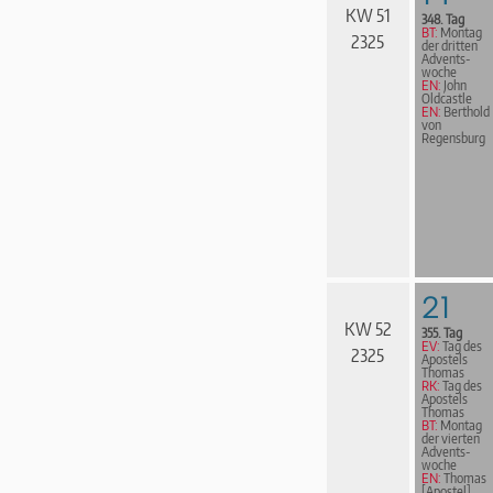
KW 51
348. Tag
BT:
Montag
2325
der dritten
Advents­
woche
EN:
John
Oldcastle
EN:
Berthold
von
Regensburg
21
KW 52
355. Tag
EV:
Tag des
2325
Apostels
Thomas
RK:
Tag des
Apostels
Thomas
BT:
Montag
der vierten
Advents­
woche
EN:
Thomas
[Apostel]