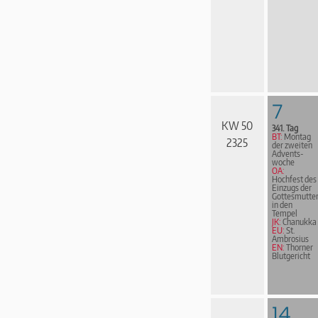
7
KW 50
341. Tag
BT:
Montag
2325
der zweiten
Advents­
woche
OA:
Hochfest des
Einzugs der
Gottesmutte
in den
Tempel
JK:
Chanukka
EU:
St.
Ambrosius
EN:
Thorner
Blutgericht
14