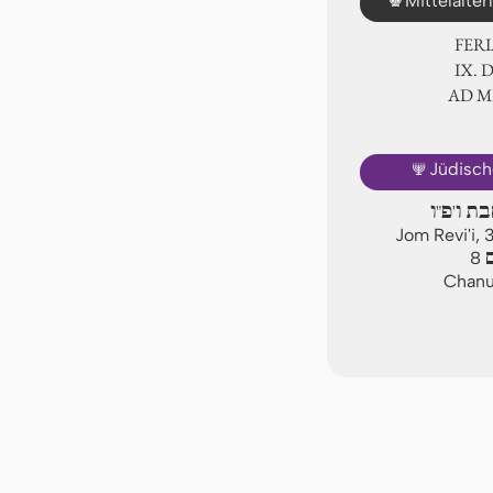
Mittelalte
FER
Ⅸ. 
AD 
🕎
Jüdisch
בת ו'פ"ו
Jom Revi'i,
ם
8
Chanuk