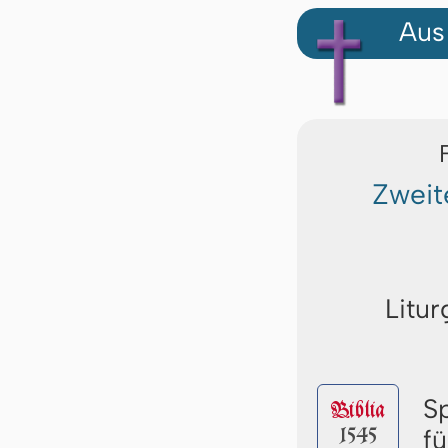
Aus
Zweit
Litur
S
Biblia
1545
f