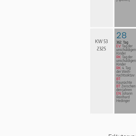
28
KW 53
362. Tag
EV:
Tag der
2325
unschuldigen
Kinder
RK:
Tag der
unschuldigen
Kinder
RK:
4. Tag
der Weih­
nachts­ok­tav
BT:
Raunächte
BT:
Zwischen
den Jahren
EN:
Johann
Reinhard
Hedinger