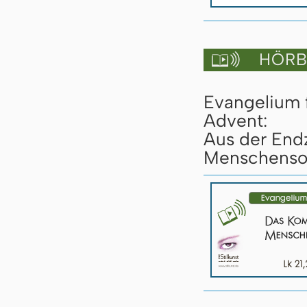
HÖRBU

Evangelium 
Advent:
Aus der End
Menschensoh