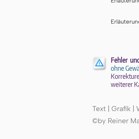
Erläuteru
Er­läu­te­r
Fehler un
ohne Gewä
Kor­rek­tu­r
wei­te­rer K
Text | Grafik 
©by Reiner Mak