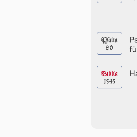
P
Pſalm
80
f
Ha
Biblia
1545