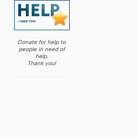
Donate for help to
people in need of
help.
Thank you!