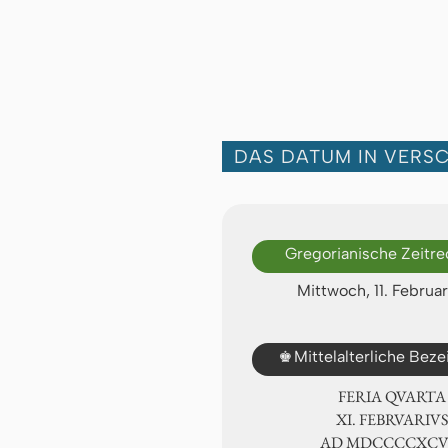
DAS DATUM IN VERS
Gregorianische Zeitr
Mittwoch, 11. Februa
♚
Mittelalterliche Bez
FERIA QUARTA
Ⅺ. FEBRVARIVS
AD ⅯⅮⅭⅭⅭⅭⅩ