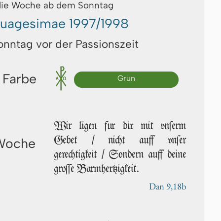
die Woche ab dem Sonntag
tuagesimae 1997/1998
Sonntag vor der Passionszeit
 Farbe
Grün
Wir ligen fur dir mit vn­ſerm
Gebet / nicht auff vn­ſer
 Woche
gerechtigkeit / Son­dern auff deine
groſ­ſe Barm­her­tzig­keit.
Dan 9,18b