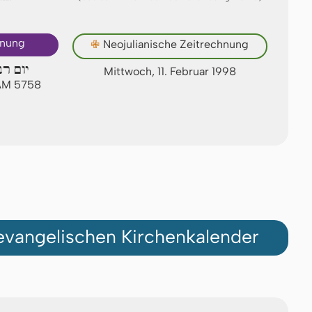
hnung
✙
Neojulianische Zeitrechnung
יום רב
Mittwoch, 11. Februar 1998
 AM 5758
vangelischen Kirchenkalender