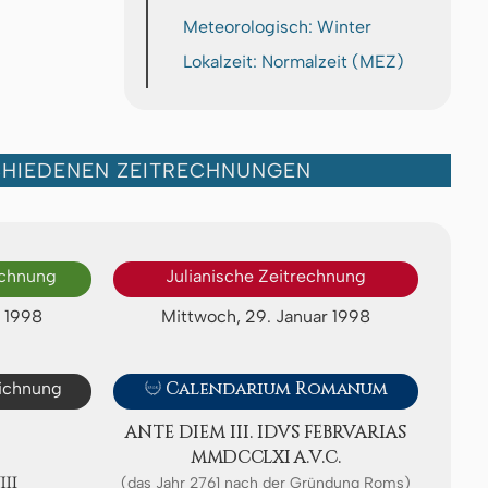
Meteorologisch: Winter
Lokalzeit: Normalzeit (MEZ)
CHIEDENEN ZEITRECHNUNGEN
echnung
Julianische Zeitrechnung
r 1998
Mittwoch, 29. Januar 1998
eichnung

Calendarium Romanum
ANTE DIEM III. IDVS FE­BRV­A­RI­AS
ⅯⅯⅮⅭⅭⅬⅪ A.V.C.
ⅭⅧ
(das Jahr 2761 nach der Gründung Roms)