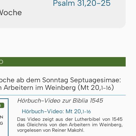
Psalm 31,20-25
 Woche
O
Woche ab dem Sonntag Septuagesimae:
n Arbeitern im Weinberg (Mt 20,
)
1-16
Hörbuch-Video zur Biblia 1545
Hörbuch-Video: Mt 20,
1-16
Das Video zeigt aus der Luther­bi­bel von 1545
das Gleich­nis von den Ar­bei­tern im Wein­berg,
vor­ge­le­sen von Reiner Makohl.