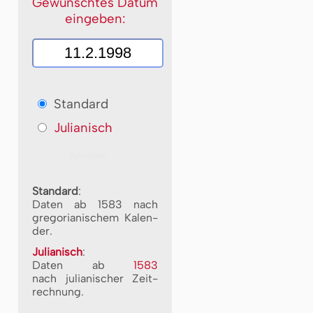
Gewünschtes Datum
eingeben:
Standard
Julianisch
Standard
:
Daten ab 1583 nach
gre­go­ri­a­ni­schem Ka­len­
der.
Julianisch
:
Daten ab
1583
nach ju­li­a­ni­scher Zeit­
rech­nung.