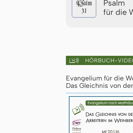
Psalm
Pſalm
31
für die
HÖRBUCH-VIDE

Evangelium für die 
Das Gleichnis von de