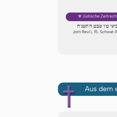
🕎
Jüdische Zeitrec
יעי ט"ו שבט ה'תשנ"ח
Jom Revi'i, 15. Schwat
Aus dem e