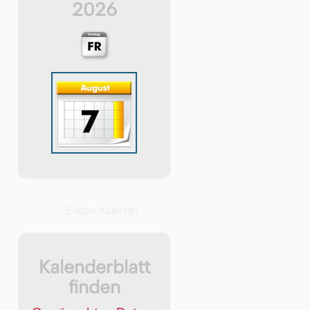
2026
Ewiger Kalender
Kalenderblatt
finden