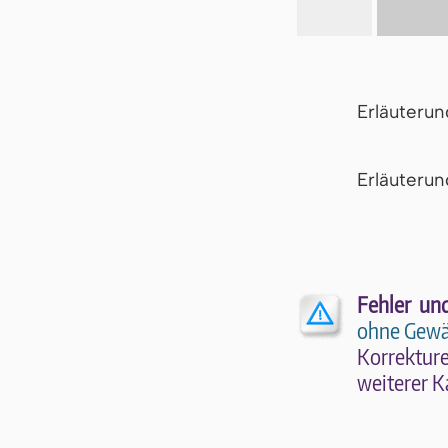
Erläuteru
Er­läu­te­r
Fehler un
ohne Gewä
Kor­rek­tu­r
wei­te­rer K