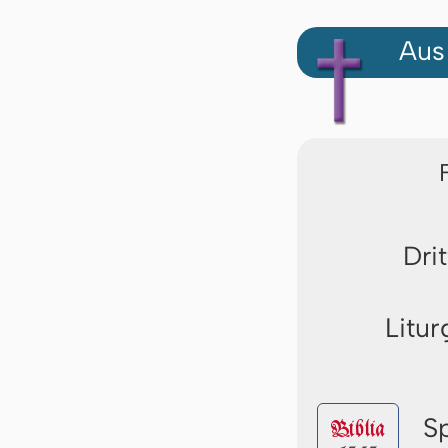
Aus
Dri
Litur
S
Biblia