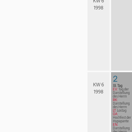
KW 6
1998
2
KW 6
33. Tag
EV:
Tag der
1998
Darstellung
des Herrn
RK:
Darstellung
des Herrn
LT:
Lostag
OA:
Hochfest der
Hypapante
EN:
Darstellung
des Herrn