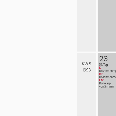
23
KW 9
54. Tag
D:
1998
Rosenmonta
BT:
Rosenmonta
EN:
Polykarp
von Smyrna