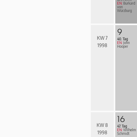
EN:
Burkard
von
Würzburg
9
KW 7
40. Tag
EN:
John
1998
Hooper
16
KW 8
47. Tag
EN:
Wilhelm
1998
Schmidt