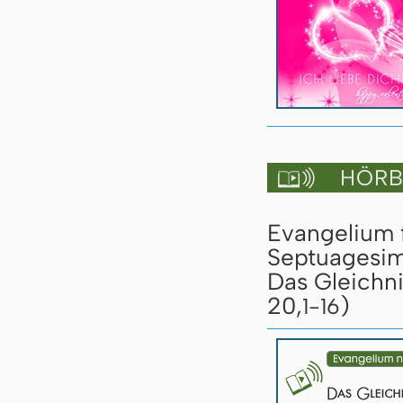
HÖRBU

Evangelium 
Septuagesim
Das Gleichn
20,
)
1-16