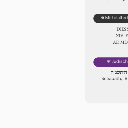
♚
Mittelalte
DIES
ⅩⅣ. 
AD Ⅿ
🕎
Jüdisch
ה'תשנ"ח
Schabath, 1