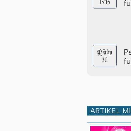
1545
f
P
Pſalm
31
f
ARTIKEL M