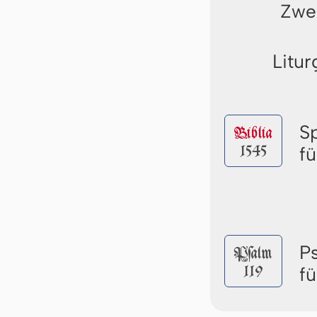
Zwei
Litur
S
Biblia
1545
f
P
Pſalm
119
f