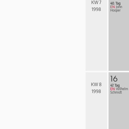
KW 7
40. Tag
EN:
John
1998
Hooper
16
KW 8
47. Tag
EN:
Wilhelm
1998
Schmidt