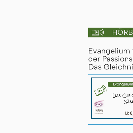
HÖRBU

Evangelium 
der Passions
Das Gleichn