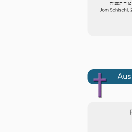
ט ה'תשנ"ח
Jom Schischi,
Aus