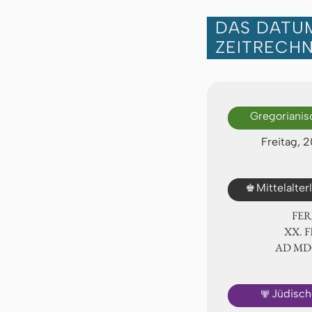
DAS DATUM
ZEITRECH
Gregorianis
Freitag, 
♚
Mittelalte
FER
ⅩⅩ. 
AD Ⅿ
🕎
Jüdisch