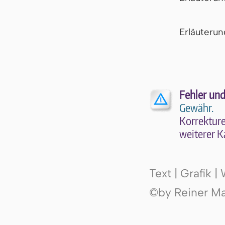
Er­läu­te­r
Fehler und
Gewähr.
Kor­rek­tu­r
wei­te­rer K
Text | Grafik 
©by Reiner Mak