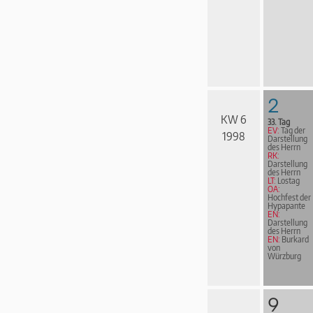
2
KW 6
33. Tag
EV:
Tag der
1998
Darstellung
des Herrn
RK:
Darstellung
des Herrn
LT:
Lostag
OA:
Hochfest der
Hypapante
EN:
Darstellung
des Herrn
EN:
Burkard
von
Würzburg
9