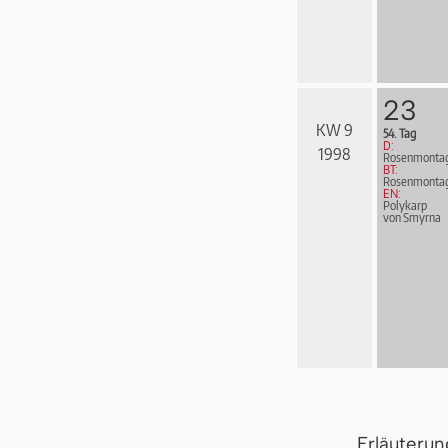
23
KW 9
54. Tag
D:
1998
Rosenmonta
BT:
Rosenmonta
EN:
Polykarp
von Smyrna
Erläuteru