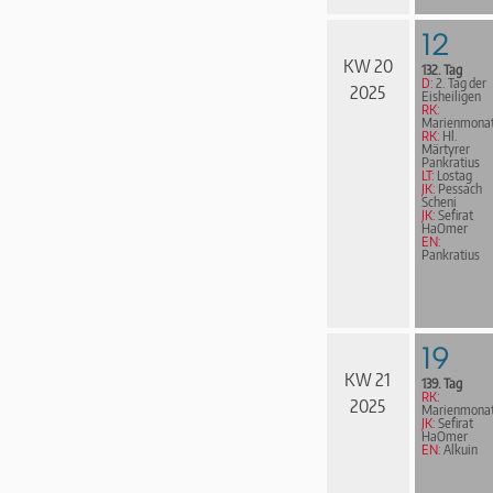
12
KW 20
132. Tag
D:
2. Tag der
2025
Eisheiligen
RK:
Marienmona
RK:
Hl.
Märtyrer
Pankratius
LT:
Lostag
JK:
Pessach
Scheni
JK:
Sefirat
HaOmer
EN:
Pankratius
19
KW 21
139. Tag
RK:
2025
Marienmona
JK:
Sefirat
HaOmer
EN:
Alkuin