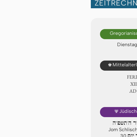
ZEITRECH
Gregorianis
Dienstag
♚
Mittelalte
FER
ⅩⅢ
AD
🕎
Jüdisch
יר ה'תשפ"ה
Jom Schlisch
יום
30