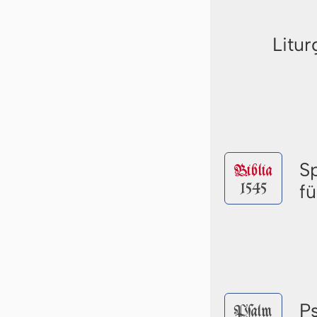
Litur
S
Biblia
1545
f
P
Pſalm