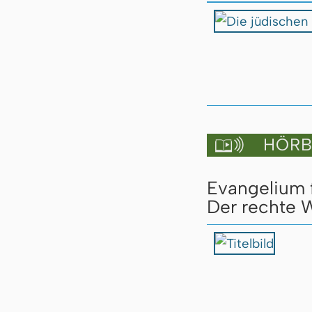
HÖRBU

Evangelium 
Der rechte W