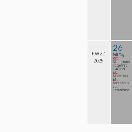
26
KW 22
146. Tag
RK:
2025
Marienmona
JK:
Sefirat
HaOmer
EU:
Muttertag
EN:
Augustinus
von
Canterbury