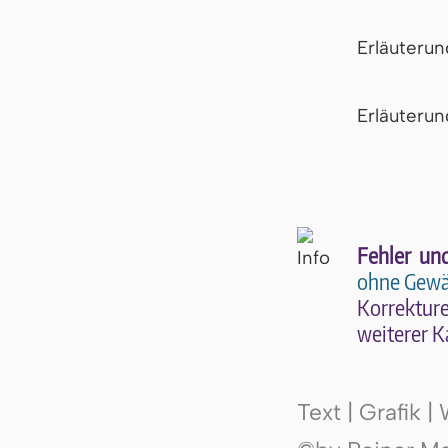
Erläuteru
Er­läu­te­r
Fehler un
ohne Gewä
Kor­rek­tu­r
wei­te­rer K
Text | Grafik 