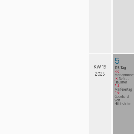
5
KW 19
125. Tag
RK:
2025
Marienmona
JK:
Sefirat
HaOmer
EU:
Maifeiertag
EN:
Godehard
von
Hildesheim