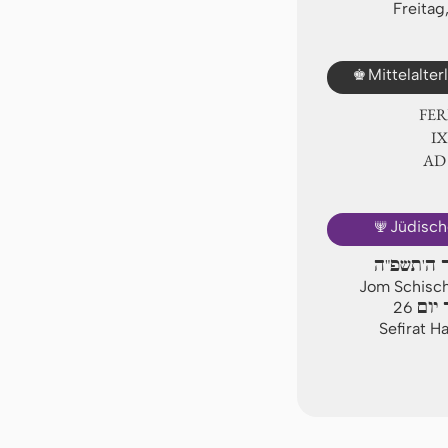
Freitag
♚
Mittelalte
FER
Ⅸ
AD
🕎
Jüdisch
יר ה'תשפ"ה
Jom Schischi
יום
26
Sefirat H