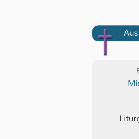
Aus
Mi
Litur