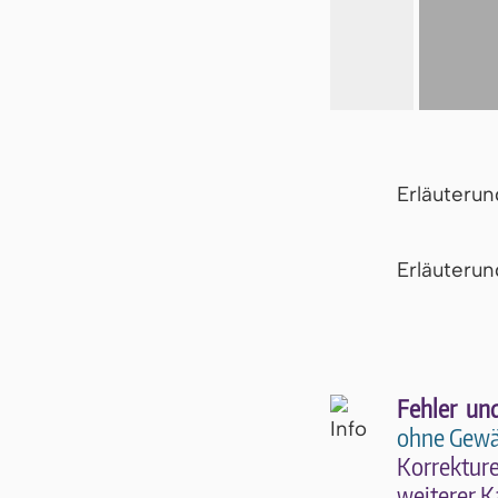
Erläuteru
Er­läu­te­r
Fehler un
ohne Gewä
Kor­rek­tu­r
wei­te­rer K