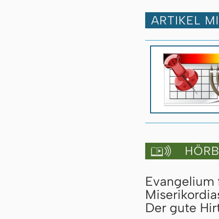
ARTIKEL M
HÖRBU

Evangelium 
Miserikordia
Der gute Hirt