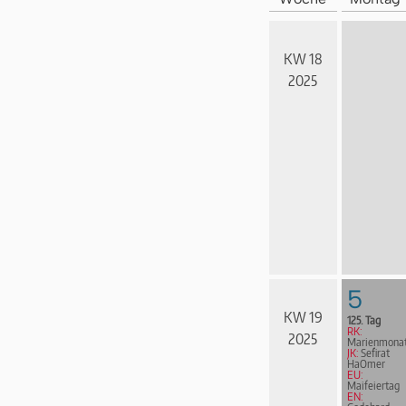
KW 18
2025
5
KW 19
125. Tag
RK:
2025
Marienmona
JK:
Sefirat
HaOmer
EU:
Maifeiertag
EN: