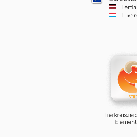
Lettl
Luxe
Tierkreiszei
Element