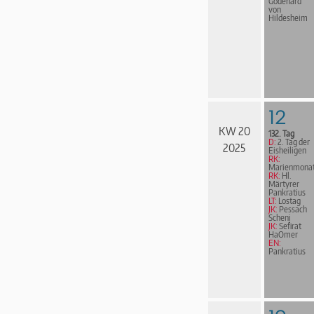
Godehard
von
Hildesheim
12
KW 20
132. Tag
D:
2. Tag der
2025
Eisheiligen
RK:
Marienmona
RK:
Hl.
Märtyrer
Pankratius
LT:
Lostag
JK:
Pessach
Scheni
JK:
Sefirat
HaOmer
EN:
Pankratius