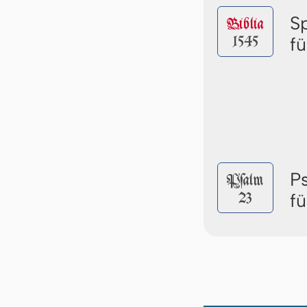
S
Biblia
1545
f
P
Pſalm
23
f