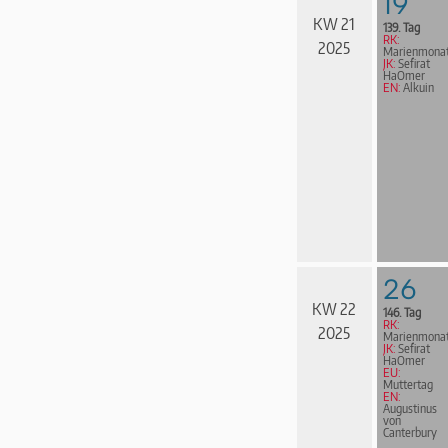
19
KW 21
139. Tag
RK:
2025
Marienmona
JK:
Sefirat
HaOmer
EN:
Alkuin
26
KW 22
146. Tag
RK:
2025
Marienmona
JK:
Sefirat
HaOmer
EU:
Muttertag
EN:
Augustinus
von
Canterbury