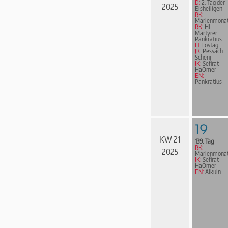
D:
2. Tag der
2025
Eisheiligen
RK:
Marienmona
RK:
Hl.
Märtyrer
Pankratius
LT:
Lostag
JK:
Pessach
Scheni
JK:
Sefirat
HaOmer
EN:
Pankratius
19
KW 21
139. Tag
RK:
2025
Marienmona
JK:
Sefirat
HaOmer
EN:
Alkuin