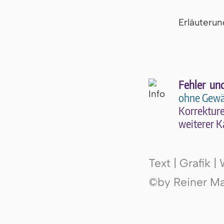
Er­läu­te­r
Fehler un
ohne Gewä
Kor­rek­tu­r
wei­te­rer K
Text | Grafik 
©by Reiner Mak