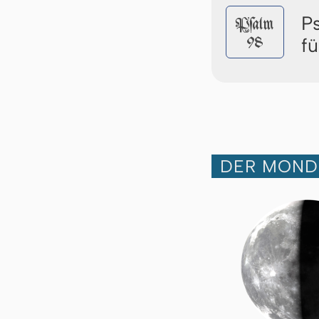
P
Pſalm
98
f
DER MOND 