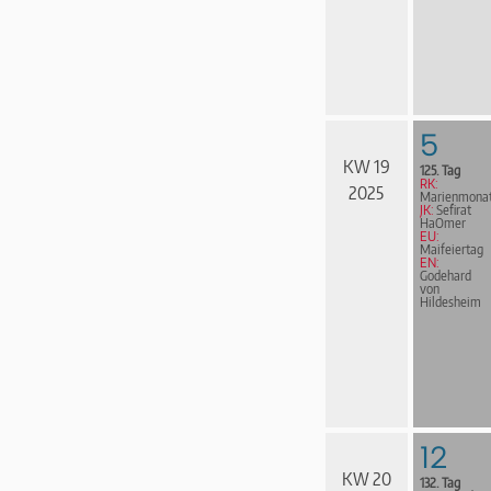
5
KW 19
125. Tag
RK:
2025
Marienmona
JK:
Sefirat
HaOmer
EU:
Maifeiertag
EN:
Godehard
von
Hildesheim
12
KW 20
132. Tag