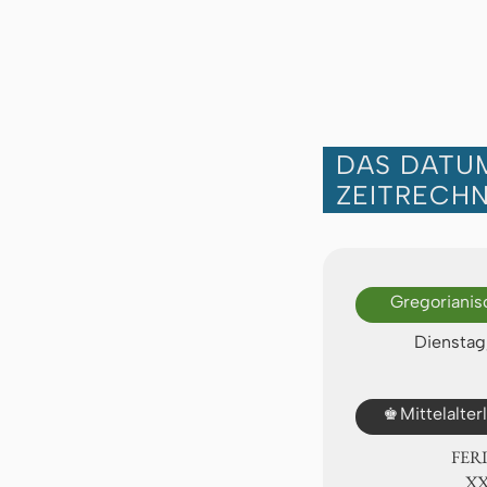
DAS DATUM
ZEITRECH
Gregorianis
Dienstag
♚
Mittelalte
FER
ⅩⅩ