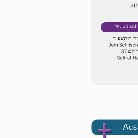
AD
🕎
Jüdisch
יר ה'תשפ"ה
Jom Schlischi
יום
37
Sefirat H
Aus