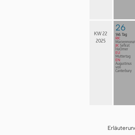
26
KW 22
146. Tag
RK:
2025
Marienmona
JK:
Sefirat
HaOmer
EU:
Muttertag
EN:
Augustinus
von
Canterbury
Erläuteru