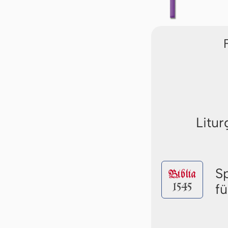
Litur
S
Biblia
1545
f