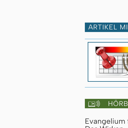
ARTIKEL M
HÖRBU

Evangelium 