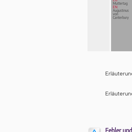
Muttertag
EN:
Augustinus
von
Canterbury
Erläuteru
Er­läu­te­r
Fehler und