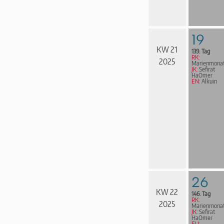
19
KW 21
139. Tag
RK:
2025
Marienmona
JK:
Sefirat
HaOmer
EN:
Alkuin
26
KW 22
146. Tag
RK:
2025
Marienmona
JK:
Sefirat
HaOmer
EU: