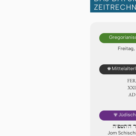
ZEITRECH
Gregorianis
Freitag,
♚
Mittelalte
FER
ⅩⅩⅢ
AD
🕎
Jüdisch
יר ה'תשפ"ה
Jom Schischi