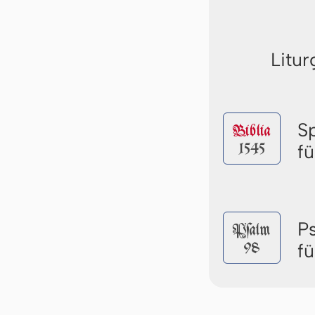
Litur
S
Biblia
1545
f
P
Pſalm
98
f