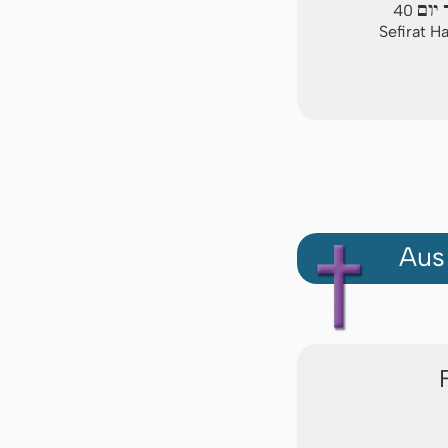
יום
40
Sefirat H
Aus