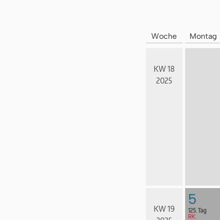
Woche
Montag
KW 18
2025
5
KW 19
125. Tag
RK: