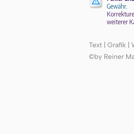
Gewähr.
Kor­rek­tu­r
wei­te­rer K
Text | Grafik 
©by Reiner Mak