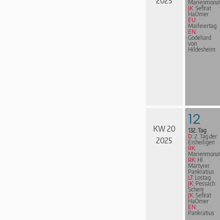
2025
Marienmona
JK:
Sefirat
HaOmer
EU:
Maifeiertag
EN:
Godehard
von
Hildesheim
12
KW 20
132. Tag
D:
2. Tag der
2025
Eisheiligen
RK:
Marienmona
RK:
Hl.
Märtyrer
Pankratius
LT:
Lostag
JK:
Pessach
Scheni
JK:
Sefirat
HaOmer
EN:
Pankratius