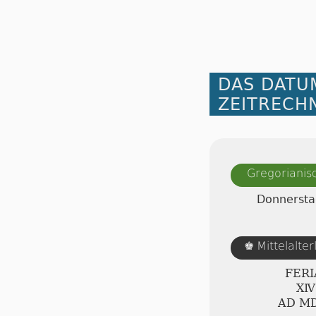
DAS DATU
ZEITRECH
Gregorianis
Donnersta
Mittelalte
♚
FERI
ⅩⅣ
AD Ⅿ