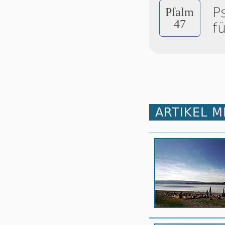
P
Pſalm
47
f
ARTIKEL 