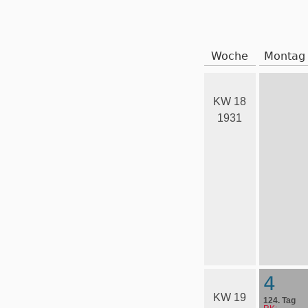
Woche
Montag
KW 18
1931
4
KW 19
124. Tag