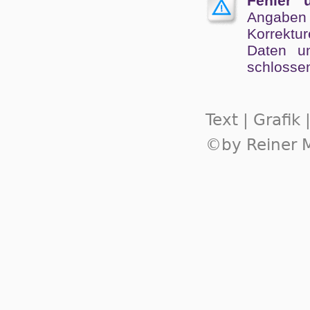
Fehler 
Angaben
Kor­rek­tu
Da­ten un
schlos­se
Text | Grafik
©by Reiner M