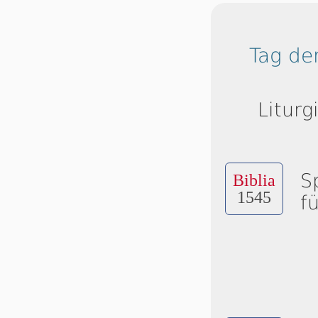
Tag de
Liturg
S
Biblia
1545
f