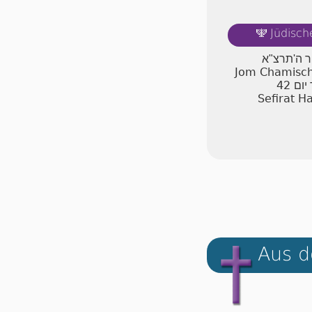
Jüdisch
🕎
יר ה'תרצ"א
Jom Chamischi
42
יום
Sefirat H
Aus d