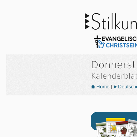
Donnerst
Kalenderbla
◉ Home
|
►Deutsche