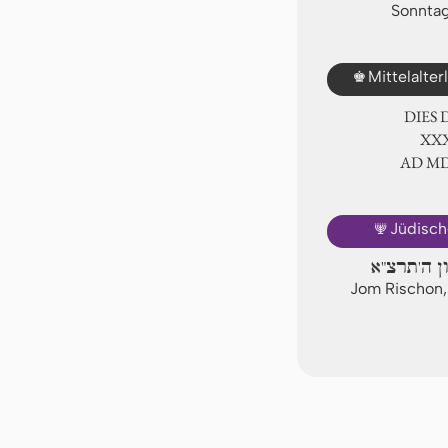
Sonntag
♚
Mittelalte
DIES
ⅩⅩⅪ
AD Ⅿ
🕎
Jüdisch
ון ה'תרצ"א
Jom Rischon,