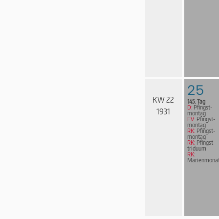
25
KW 22
145. Tag
D:
Pfingst­
1931
mon­tag
EV:
Pfingst­
mon­tag
RK:
Pfingst­
mon­tag
RK:
Pfingst­
tri­du­um
RK:
Marienmona