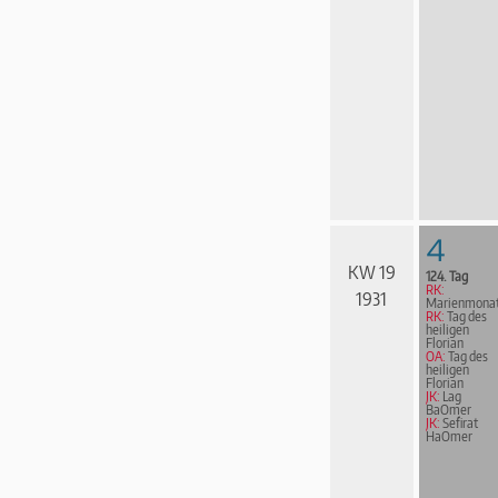
4
KW 19
124. Tag
RK:
1931
Marienmona
RK:
Tag des
heiligen
Florian
OA:
Tag des
heiligen
Florian
JK:
Lag
BaOmer
JK:
Sefirat
HaOmer