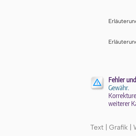
Erläuteru
Er­läu­te­r
Fehler und
Gewähr.
Kor­rek­tu­r
wei­te­rer K
Text | Grafik 