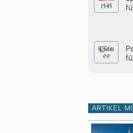
1545
f
P
Pſalm
99
f
ARTIKEL M