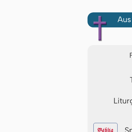
Aus
Litur
S
Biblia