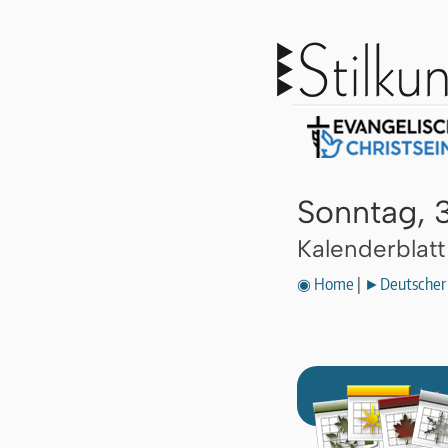
Sonntag, 3
Kalenderblat
◉ Home
|
►Deutscher 