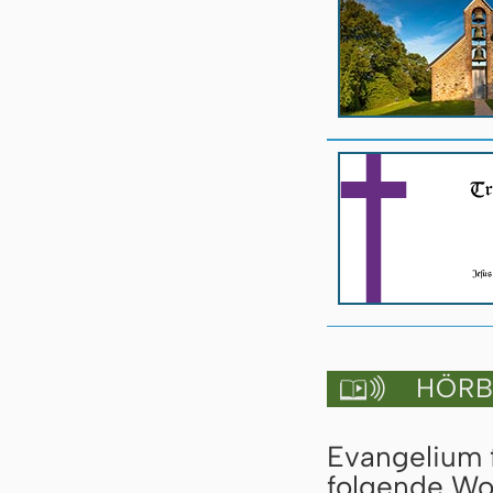
HÖRBU

Evangelium f
folgende Wo