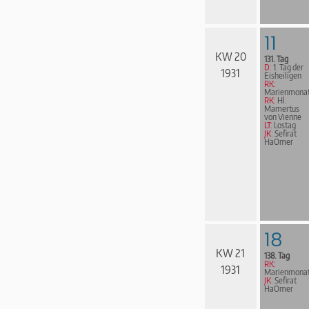
11
KW 20
131. Tag
D:
1. Tag der
1931
Eisheiligen
RK:
Marienmona
RK:
Hl.
Mamertus
von Vienne
LT:
Lostag
JK:
Sefirat
HaOmer
18
KW 21
138. Tag
RK:
1931
Marienmona
JK:
Sefirat
HaOmer