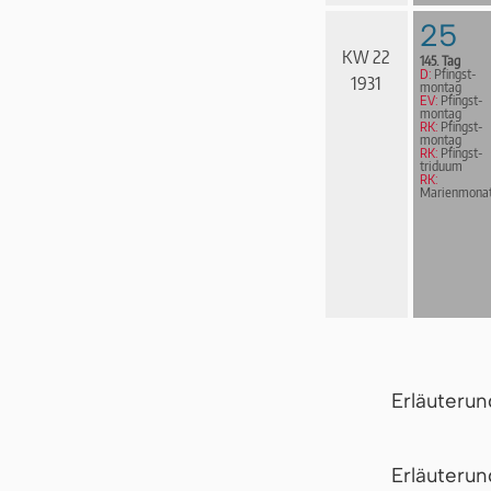
25
KW 22
145. Tag
D:
Pfingst­
1931
mon­tag
EV:
Pfingst­
mon­tag
RK:
Pfingst­
mon­tag
RK:
Pfingst­
tri­du­um
RK:
Marienmona
Erläuteru
Er­läu­te­r