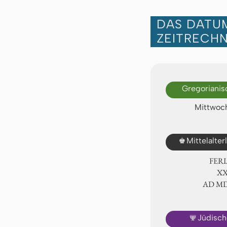
DAS DATUM
ZEITRECH
Gregorianis
Mittwoch
♚
Mittelalte
FER
ⅩⅩ
AD Ⅿ
🕎
Jüdisch