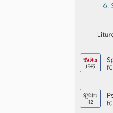
6.
Litur
S
Biblia
1545
f
P
Pſalm
42
f