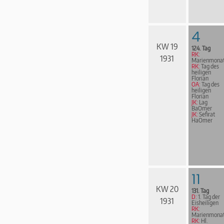
4
KW 19
124. Tag
RK:
1931
Marienmona
RK:
Tag des
heiligen
Florian
OA:
Tag des
heiligen
Florian
JK:
Lag
BaOmer
JK:
Sefirat
HaOmer
11
KW 20
131. Tag
D:
1. Tag der
1931
Eisheiligen
RK:
Marienmona
RK:
Hl.