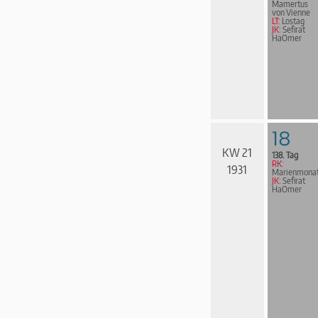
Mamertus
von Vienne
LT:
Lostag
JK:
Sefirat
HaOmer
18
KW 21
138. Tag
RK:
1931
Marienmona
JK:
Sefirat
HaOmer