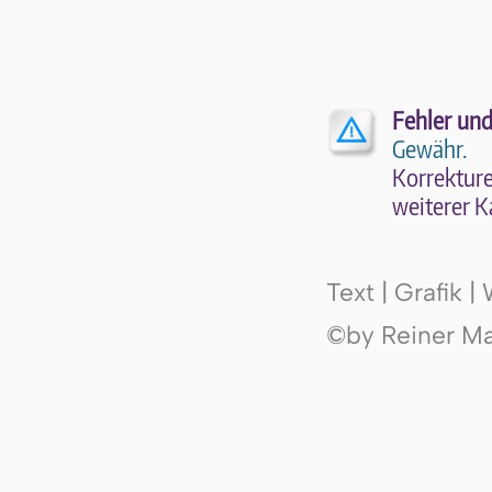
Fehler und
Gewähr.
Kor­rek­tu­r
wei­te­rer K
Text | Grafik 
©by Reiner Mak