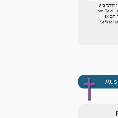
ן ה'תרצ"א
Jom Revi'i,
יום
48
Sefirat H
Aus