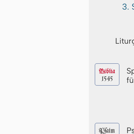
3.
Litur
S
Biblia
1545
f
P
Pſalm