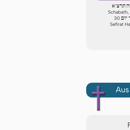
ה'תרצ"א
Schabath, 
יום
30
Sefirat H
Aus