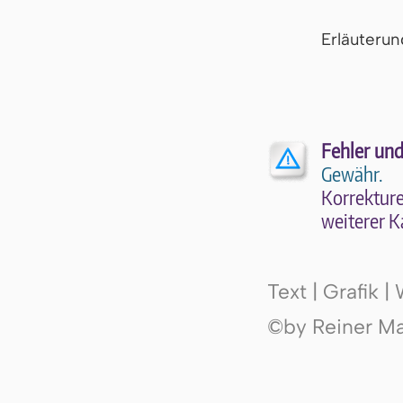
Er­läu­te­r
Fehler und
Gewähr.
Kor­rek­tu­r
wei­te­rer K
Text | Grafik 
©by Reiner Mak