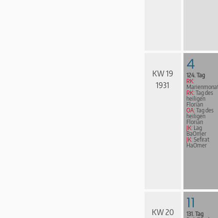
4
KW 19
124. Tag
RK:
1931
Marienmona
RK:
Tag des
heiligen
Florian
OA:
Tag des
heiligen
Florian
JK:
Lag
BaOmer
JK:
Sefirat
HaOmer
11
KW 20
131. Tag