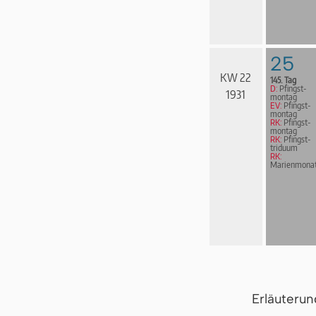
25
KW 22
145. Tag
D:
Pfingst­
1931
mon­tag
EV:
Pfingst­
mon­tag
RK:
Pfingst­
mon­tag
RK:
Pfingst­
tri­du­um
RK:
Marienmona
Erläuteru