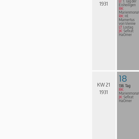
D:
1. Tag der
1931
Eisheiligen
RK:
Marienmona
RK:
Hl.
Mamertus
von Vienne
LT:
Lostag
JK:
Sefirat
HaOmer
18
KW 21
138. Tag
RK:
1931
Marienmona
JK:
Sefirat
HaOmer