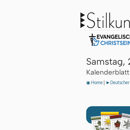
Samstag, 2
Kalenderblat
◉ Home
|
►Deutscher 