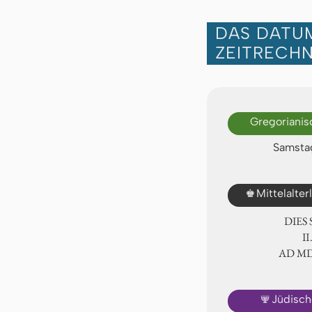
DAS DATUM
ZEITRECH
Gregorianis
Samstag
♚
Mittelalte
DIES
Ⅱ
AD Ⅿ
🕎
Jüdisch