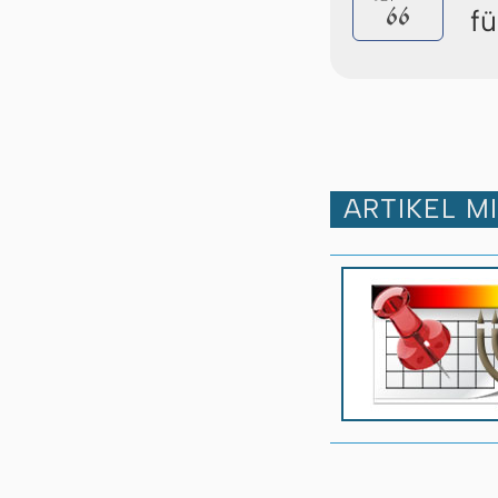
66
f
ARTIKEL M