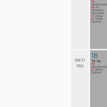
RK:
Marienmona
RK:
Hl.
Mamertus
von Vienne
LT:
Lostag
JK:
Sefirat
HaOmer
18
KW 21
138. Tag
RK:
1953
Marienmona
JK:
Sefirat
HaOmer