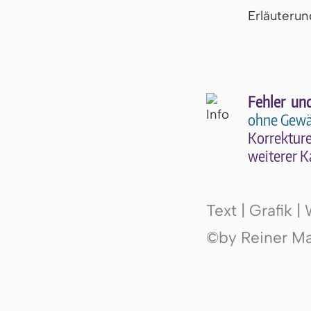
Er­läu­te­r
Fehler un
ohne Gewä
Kor­rek­tu­r
wei­te­rer K
Text | Grafik 
©by Reiner Mak