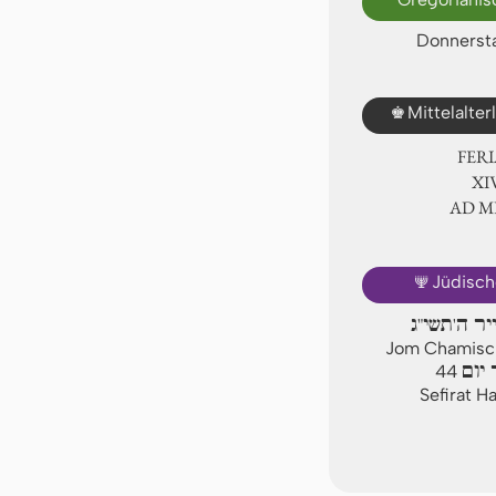
Donnersta
♚
Mittelalte
FER
ⅩⅣ
AD 
🕎
Jüdisch
יר ה'תשי"ג
Jom Chamischi
יום
44
Sefirat H