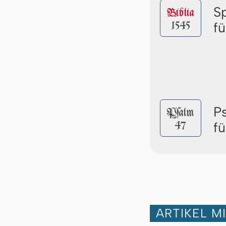
S
Biblia
1545
fü
P
Pſalm
47
fü
ARTIKEL M