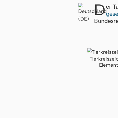
D
er T
gese
Bundesre
Tierkreiszei
Element