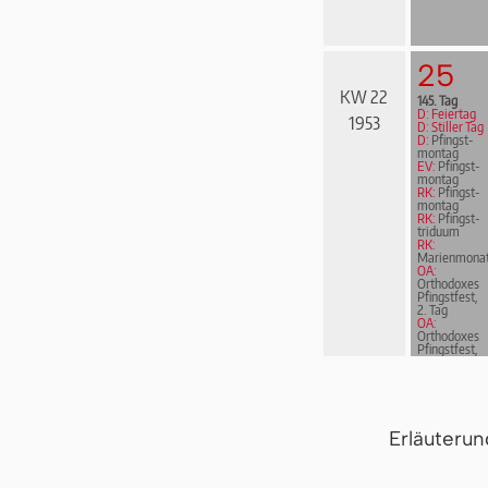
25
KW 22
145. Tag
D: Feiertag
1953
D: Stiller Tag
D:
Pfingst­
mon­tag
EV:
Pfingst­
mon­tag
RK:
Pfingst­
mon­tag
RK:
Pfingst­
tri­du­um
RK:
Marienmona
OA:
Orthodoxes
Pfingstfest,
2. Tag
OA:
Orthodoxes
Pfingstfest,
2. Tag
Erläuteru