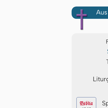
Aus
Litur
S
Biblia