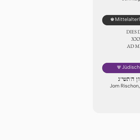
♚
Mittelalte
DIES
ⅩⅩⅪ
AD 
🕎
Jüdisch
ון ה'תשי"ג
Jom Rischon,