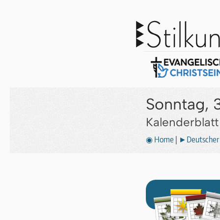
Sonntag, 3
Kalenderblat
◉ Home
|
►Deutscher 