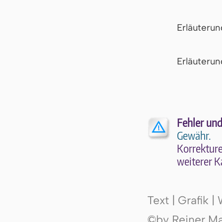
Erläuteru
Er­läu­te­r
Fehler und
Gewähr.
Kor­rek­tu­r
wei­te­rer K
Text | Grafik 
©by Reiner Mak