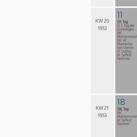
11
KW 20
131. Tag
D:
1. Tag der
1953
Eisheiligen
RK:
Marienmona
RK:
Hl.
Mamertus
von Vienne
LT:
Lostag
JK:
Sefirat
HaOmer
18
KW 21
138. Tag
RK:
1953
Marienmona
JK:
Sefirat
HaOmer