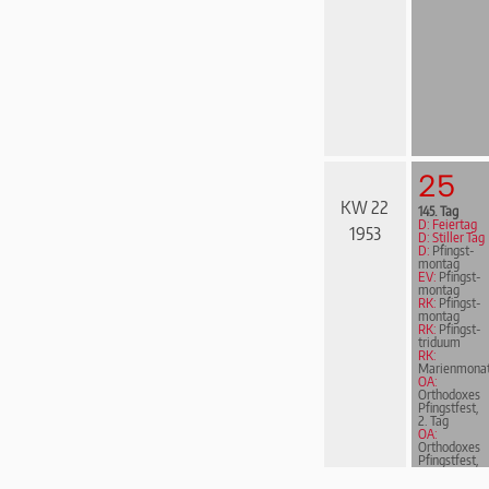
25
KW 22
145. Tag
D: Feiertag
1953
D: Stiller Tag
D:
Pfingst­
mon­tag
EV:
Pfingst­
mon­tag
RK:
Pfingst­
mon­tag
RK:
Pfingst­
tri­du­um
RK:
Marienmona
OA:
Orthodoxes
Pfingstfest,
2. Tag
OA:
Orthodoxes
Pfingstfest,
2. Tag