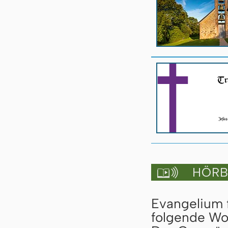
HÖRBU

Evangelium f
folgende Wo