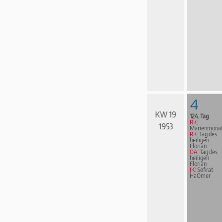
4
KW 19
124. Tag
RK:
1953
Marienmona
RK:
Tag des
heiligen
Florian
OA:
Tag des
heiligen
Florian
JK:
Sefirat
HaOmer