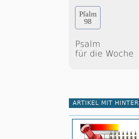
Pſalm
98
Psalm
für die Woche
ARTIKEL MIT HINTE