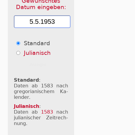
Gewünschtes
Datum eingeben:
Standard
Julianisch
Standard
:
Daten ab 1583 nach
gre­go­ri­a­ni­schem Ka­
len­der.
Julianisch
:
Daten ab
1583
nach
ju­li­a­ni­scher Zeit­rech­
nung.