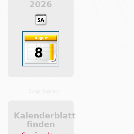
2026
Ewiger Kalender
Kalenderblatt
finden