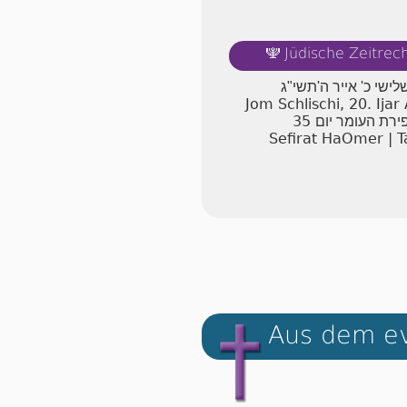
Jüdische Zeitre
🕎
לישי כ' אייר ה'תשי"ג
Jom Schlischi, 20. Ija
35
ירת העומר יום
Sefirat HaOmer | T
Aus dem ev