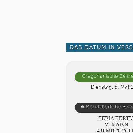
DAS DATUM IN VER
Gregorianische Zeit
Dienstag, 5. Mai 
Mittelalterliche Be
♚
FERIA TERTI
Ⅴ. MAIVS
AD ⅯⅮⅭⅭⅭⅭⅬ