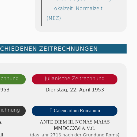
Lokalzeit: Normalzeit
(MEZ)
SCHIEDENEN ZEITRECHNUNGEN
rechnung
Julianische Zeitrechnung
1953
Dienstag, 22. April 1953
zeichnung

Calendarium Romanum
A
ANTE DIEM III. NONAS MAIAS
ⅯⅯⅮⅭⅭⅩⅥ A.V.C.
Ⅲ
(das Jahr 2716 nach der Gründung Roms)