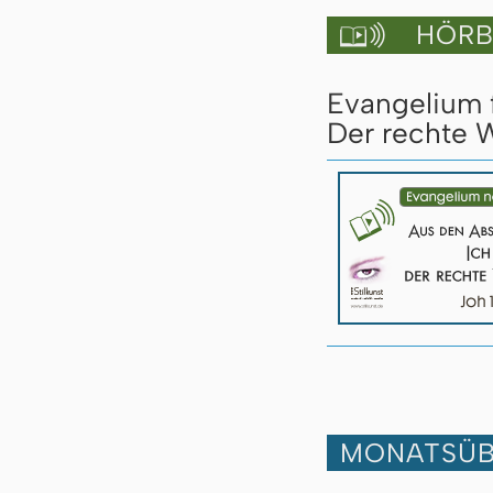
HÖRBU

Evangelium 
Der rechte W
MONATSÜB