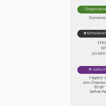
Gregorianis
Donnersta
♚
Mittelalte
FER
ⅩⅣ
AD ⅯⅮ
🕎
Jüdisch
יר ה'תשמ"ז
Jom Chamischi
30
יום
Sefirat H