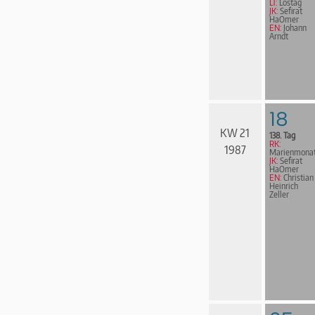
LT:
Lostag
JK:
Sefirat
HaOmer
EN:
Johann
Arndt
18
KW 21
138. Tag
RK:
1987
Marienmona
JK:
Sefirat
HaOmer
EN:
Christian
Heinrich
Zeller