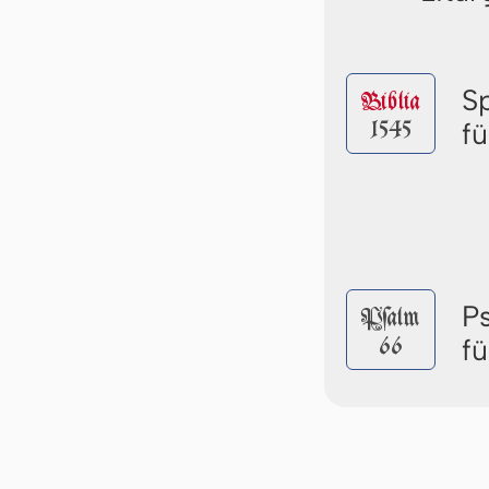
S
Biblia
1545
f
P
Pſalm
66
f