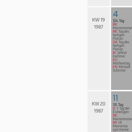
4
KW 19
124. Tag
RK:
1987
Marienmona
RK:
Tag des
heiligen
Florian
OA:
Tag des
heiligen
Florian
JK:
Sefirat
HaOmer
EU:
Maifeiertag
EN:
Michael
Schirmer
11
KW 20
131. Tag
D:
1. Tag der
1987
Eisheiligen
RK:
Marienmona
RK:
Hl.
Mamertus
von Vienne