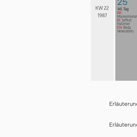
25
KW 22
145. Tag
RK:
1987
Marienmona
JK:
Sefirat
HaOmer
EN:
Beda
Venerabilis
Erläuteru
Er­läu­te­r