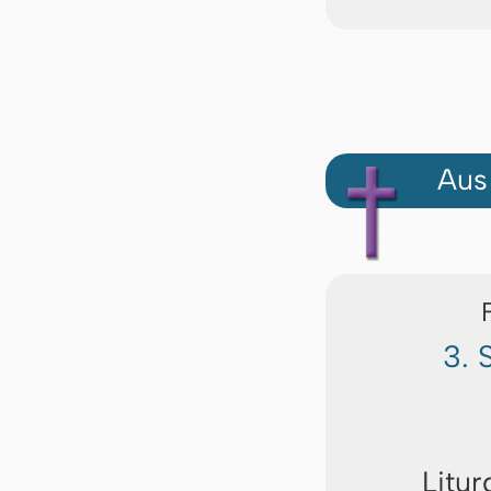
Aus
3. 
Litur