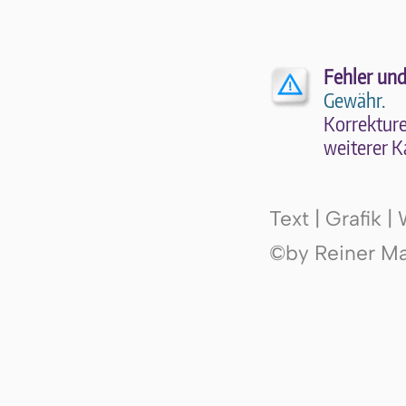
Fehler und
Gewähr.
Kor­rek­tu­r
wei­te­rer K
Text | Grafik 
©by Reiner Mak