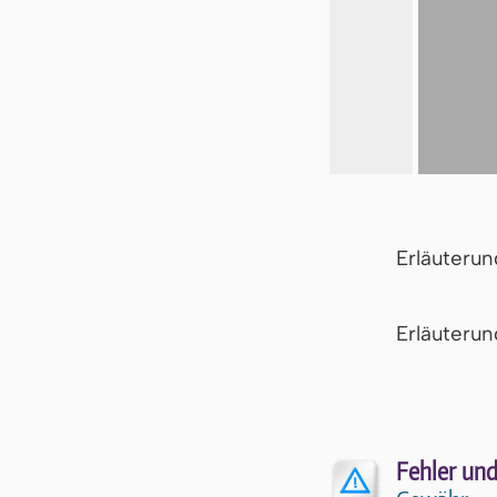
Erläuteru
Er­läu­te­r
Fehler und