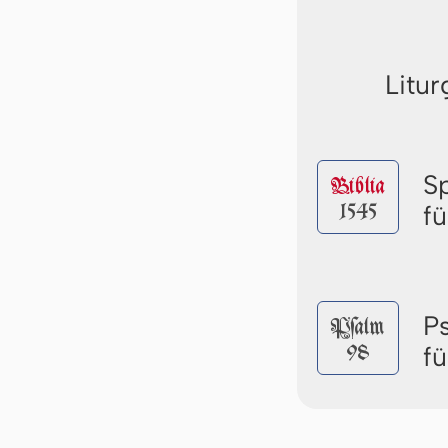
Litur
S
Biblia
1545
f
P
Pſalm
98
f