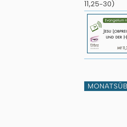
11,
)
25-30
MONATSÜB