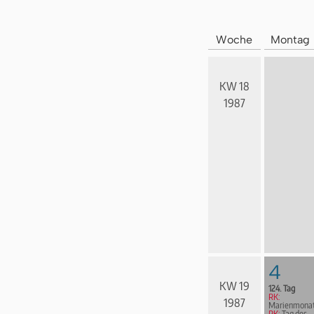
Woche
Montag
KW 18
1987
4
KW 19
124. Tag
RK:
1987
Marienmona
RK:
Tag des