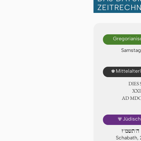
ZEITRECH
Gregorianis
Samstag,
♚
Mittelalte
DIES
ⅩⅩⅢ
AD ⅯⅮ
🕎
Jüdisch
ה'תשמ"ז
Schabath, 