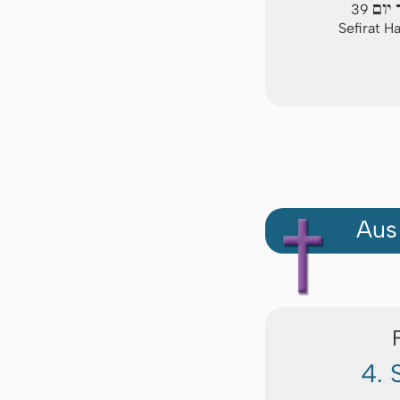
יום
39
Sefirat H
Aus
4. 