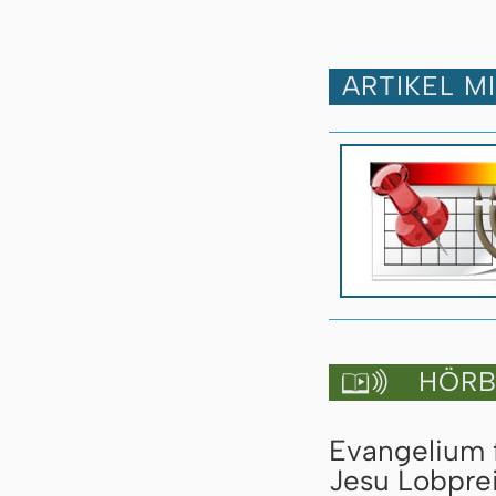
ARTIKEL M
HÖRBU

Evangelium 
Jesu Lobprei