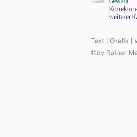
Gewähr.
Kor­rek­tu­r
wei­te­rer K
Text | Grafik 
©by Reiner Mak