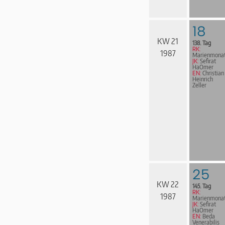
18
KW 21
138. Tag
RK:
1987
Marienmona
JK:
Sefirat
HaOmer
EN:
Christian
Heinrich
Zeller
25
KW 22
145. Tag
RK:
1987
Marienmona
JK:
Sefirat
HaOmer
EN:
Beda
Venerabilis