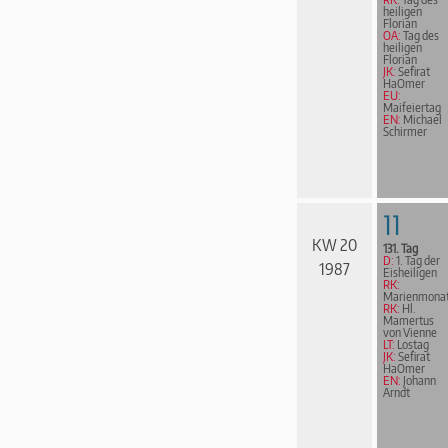
heiligen
Florian
OA:
Tag des
heiligen
Florian
JK:
Sefirat
HaOmer
EU:
Maifeiertag
EN:
Michael
Schirmer
11
KW 20
131. Tag
D:
1. Tag der
1987
Eisheiligen
RK:
Marienmona
RK:
Hl.
Mamertus
von Vienne
LT:
Lostag
JK:
Sefirat
HaOmer
EN:
Johann
Arndt