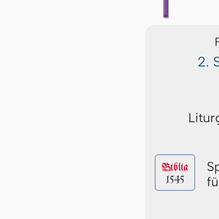
2. 
Litur
S
Biblia
1545
f