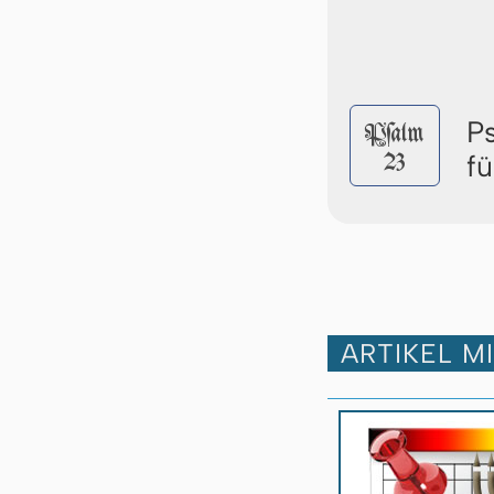
P
Pſalm
23
f
ARTIKEL M