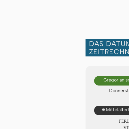
DAS DATUM
ZEITRECH
Gregorianis
Donnersta
♚
Mittelalte
FER
Ⅶ.