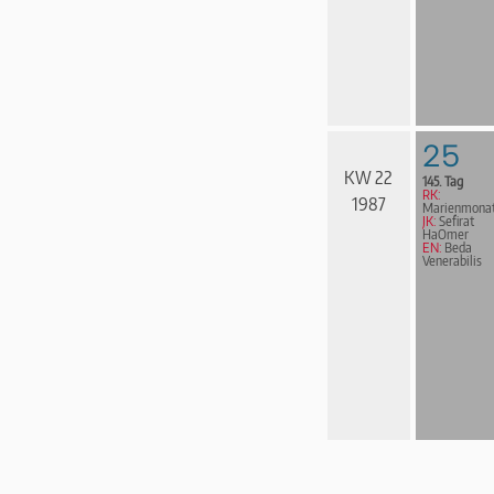
25
KW 22
145. Tag
RK:
1987
Marienmona
JK:
Sefirat
HaOmer
EN:
Beda
Venerabilis