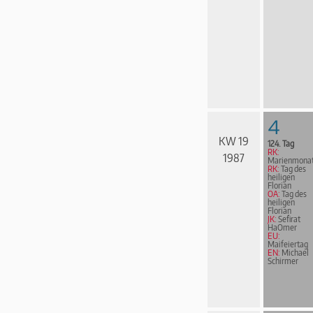
4
KW 19
124. Tag
RK:
1987
Marienmona
RK:
Tag des
heiligen
Florian
OA:
Tag des
heiligen
Florian
JK:
Sefirat
HaOmer
EU:
Maifeiertag
EN:
Michael
Schirmer