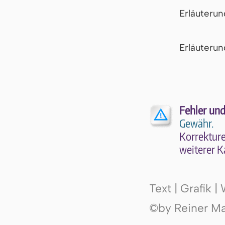
Erläuteru
Er­läu­te­r
Fehler und
Gewähr.
Kor­rek­tu­r
wei­te­rer K
Text | Grafik 
©by Reiner Mak