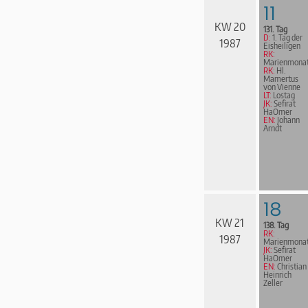
11
KW 20
131. Tag
D:
1. Tag der
1987
Eisheiligen
RK:
Marienmona
RK:
Hl.
Mamertus
von Vienne
LT:
Lostag
JK:
Sefirat
HaOmer
EN:
Johann
Arndt
18
KW 21
138. Tag
RK:
1987
Marienmona
JK:
Sefirat
HaOmer
EN:
Christian
Heinrich
Zeller