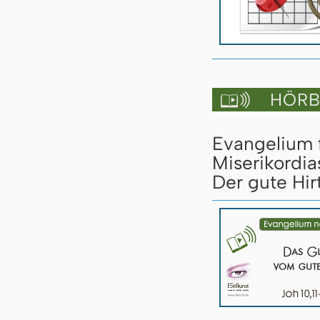
HÖRBU

Evangelium 
Miserikordia
Der gute Hirt