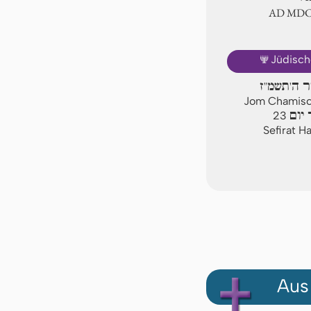
AD ⅯⅮ
🕎
Jüdisch
יר ה'תשמ"ז
Jom Chamisch
יום
23
Sefirat H
Aus