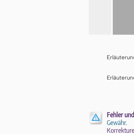
Erläuteru
Er­läu­te­r
Fehler und
Gewähr.
Kor­rek­tu­r