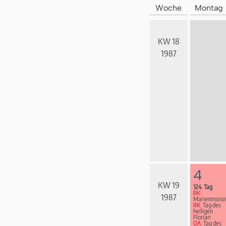
Woche
Montag
KW 18
1987
4
KW 19
124. Tag
RK:
1987
Marienmona
RK:
Tag des
heiligen
Florian
OA:
Tag des