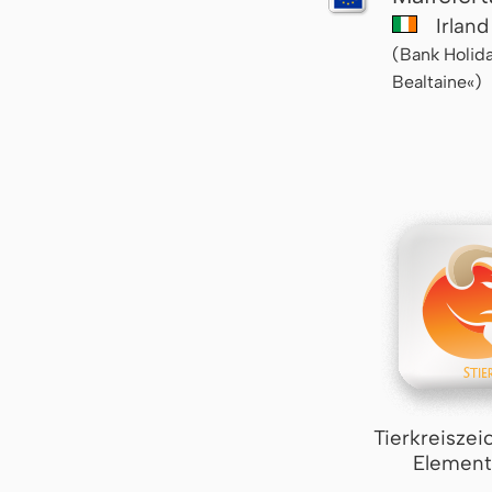
Irlan
(Bank Holida
Bealtaine«)
Tierkreiszei
Element