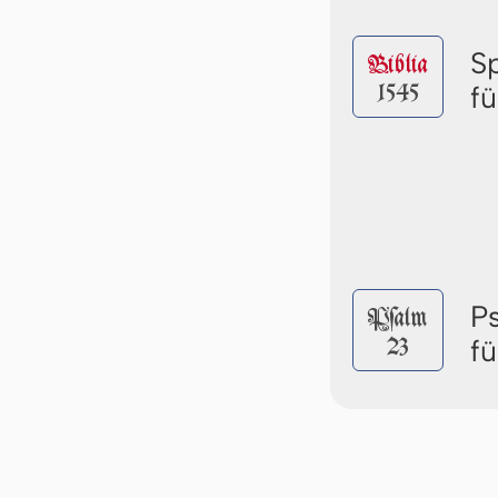
S
Biblia
1545
f
P
Pſalm
23
f