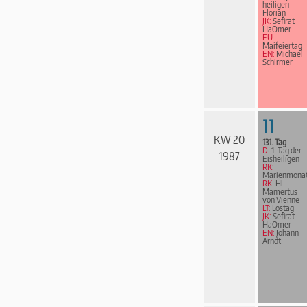
heiligen
Florian
JK:
Sefirat
HaOmer
EU:
Maifeiertag
EN:
Michael
Schirmer
11
KW 20
131. Tag
D:
1. Tag der
1987
Eisheiligen
RK:
Marienmona
RK:
Hl.
Mamertus
von Vienne
LT:
Lostag
JK:
Sefirat
HaOmer
EN:
Johann
Arndt