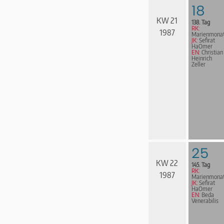
18
KW 21
138. Tag
RK:
1987
Marienmona
JK:
Sefirat
HaOmer
EN:
Christian
Heinrich
Zeller
25
KW 22
145. Tag
RK:
1987
Marienmona
JK:
Sefirat
HaOmer
EN:
Beda
Venerabilis