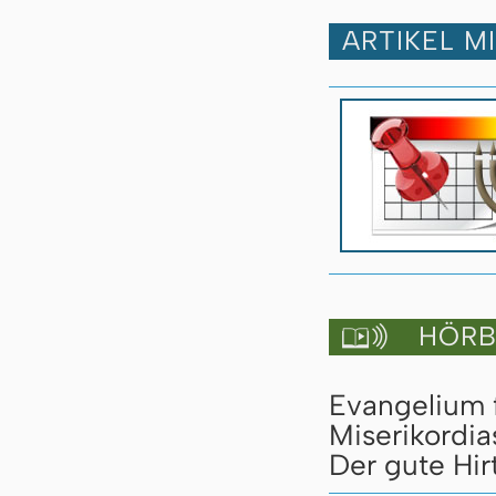
ARTIKEL M
HÖRBU

Evangelium 
Miserikordia
Der gute Hirt