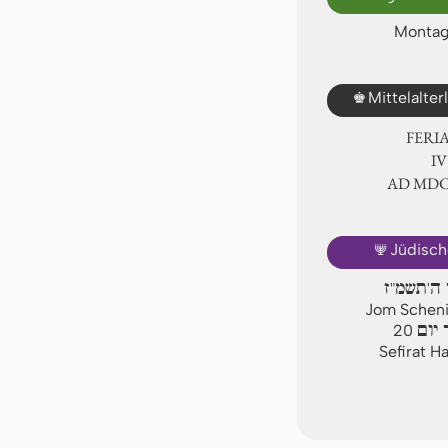
Montag,
♚
Mittelalte
FERI
Ⅳ
AD ⅯⅮ
🕎
Jüdisch
 ה'תשמ"ז
Jom Scheni,
יום
20
Sefirat H