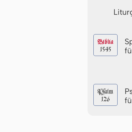
Litur
S
Biblia
1545
f
P
Pſalm
126
f