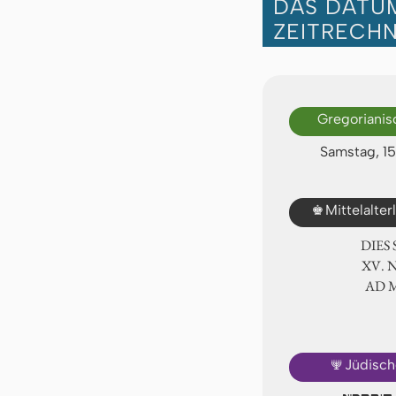
DAS DATUM
ZEITRECH
Gregorianis
Samstag, 1
♚
Mittelalte
DIES
ⅩⅤ. 
AD 
🕎
Jüdisch