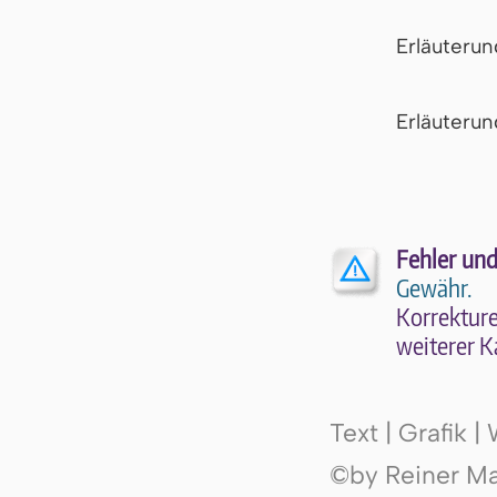
Erläuteru
Er­läu­te­r
Fehler und
Gewähr.
Kor­rek­tu­r
wei­te­rer K
Text | Grafik 
©by Reiner Mak