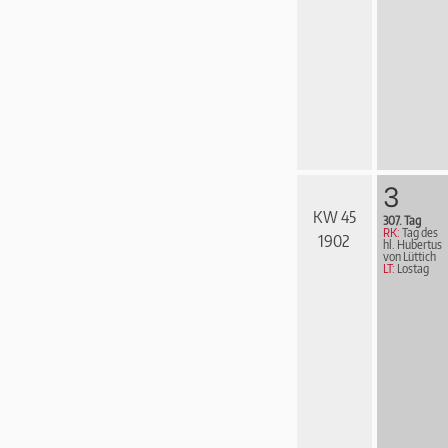
3
KW 45
307. Tag
RK:
Tag des
1902
hl. Hubertus
von Lüttich
LT:
Lostag