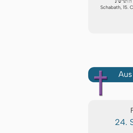
ה'תרס"ג
Schabath, 15.
Aus
24. 