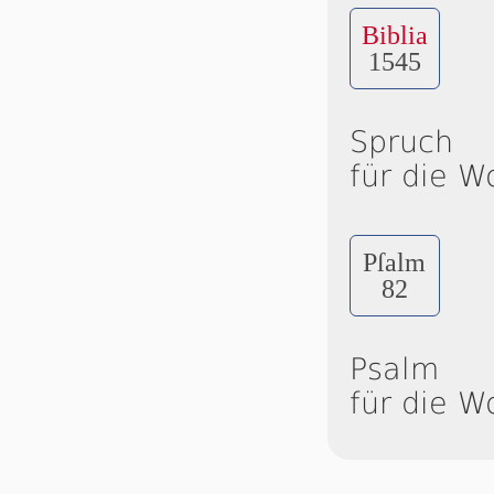
Biblia
1545
Spruch
für die W
Pſalm
82
Psalm
für die W