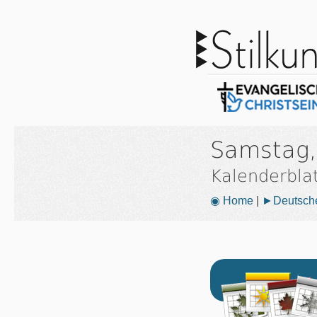
Samstag,
Kalenderbla
◉ Home
|
►Deutsche