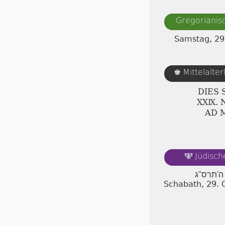
Gregorianis
Samstag, 2
Mittelalte
♚
DIES
ⅩⅩⅨ.
AD 
Jüdisch
🕎
ה'תרס"ג
Schabath, 29.