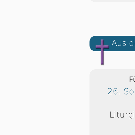
Aus d
F
26. So
Liturg