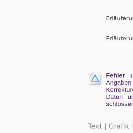
Erläuter
Er­läu­te­
Fehler 
Angaben
Kor­rek­tu
Da­ten un
schlos­se
Text | Grafik