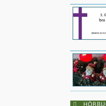

HÖRBUC