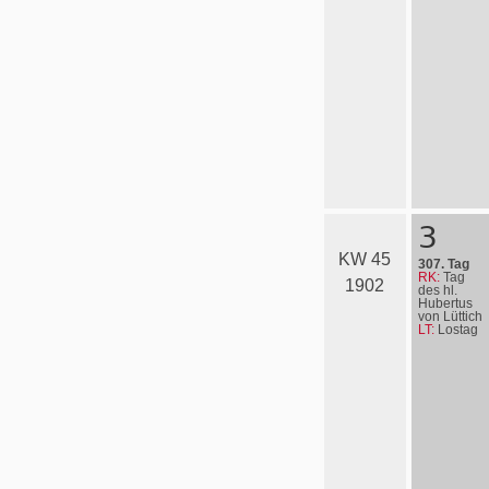
3
KW 45
307. Tag
RK:
Tag
1902
des hl.
Hubertus
von Lüttich
LT:
Lostag