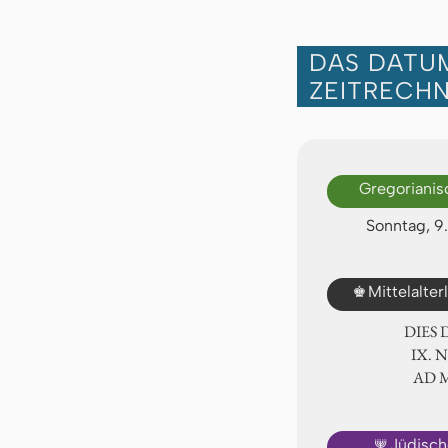
DAS DATUM
ZEITRECH
Gregorianis
Sonntag, 9
♚
Mittelalte
DIES
Ⅸ. 
AD 
🕎
Jüdisch