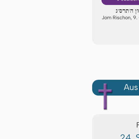
ון ה'תרס"ג
Jom Rischon, 9
Aus
24. 