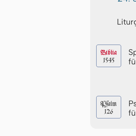
Litur
S
Biblia
1545
f
P
Pſalm
126
f