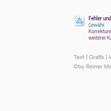
Fehler und
Gewähr.
Kor­rek­tu­r
wei­te­rer K
Text | Grafik 
©by Reiner Mak