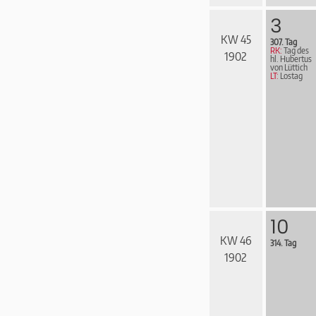
3
KW 45
307. Tag
RK:
Tag des
1902
hl. Hubertus
von Lüttich
LT:
Lostag
10
KW 46
314. Tag
1902