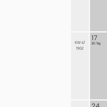
17
KW 47
321. Tag
1902
24