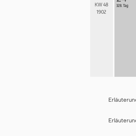
KW 48
328. Tag
1902
Erläuteru
Er­läu­te­r