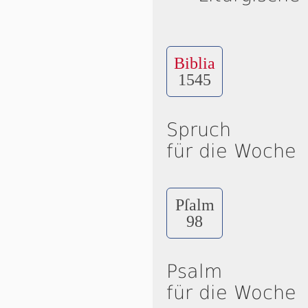
Biblia
1545
Spruch
für die Woche
Pſalm
98
Psalm
für die Woche