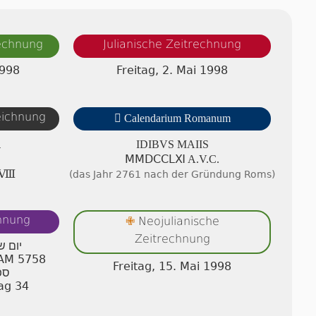
rechnung
Julianische Zeitrechnung
1998
Freitag, 2. Mai 1998
zeichnung

Calendarium Romanum
A
IDIBVS MAIIS
ⅯⅯⅮⅭⅭⅬⅪ A.V.C.
ⅭⅧ
(das Jahr 2761 nach der Gründung Roms)
chnung
Neojulianische
✙
Zeitrechnung
יום ש
r AM 5758
Freitag, 15. Mai 1998
ספ
ag 34