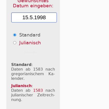
Gewünschtes
Datum eingeben:
Standard
Julianisch
Standard
:
Daten ab 1583 nach
gre­go­ri­a­ni­schem Ka­
len­der.
Julianisch
:
Daten ab
1583
nach
ju­li­a­ni­scher Zeit­rech­
nung.