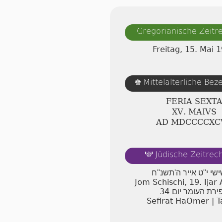
Gregorianische Zeit
Freitag, 15. Mai 
Mittelalterliche Be
♚
FERIA SEXT
ⅩⅤ. MAIVS
AD ⅯⅮⅭⅭⅭⅭⅩ
Jüdische Zeitre
🕎
ישי י"ט אייר ה'תשנ"ח
Jom Schischi, 19. Ija
34
ירת העומר יום
Sefirat HaOmer | T