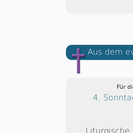
Aus dem ev
Für d
4. Sonnta
Liturgische