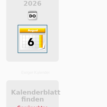
2026
Ewiger Kalender
Kalenderblatt
finden