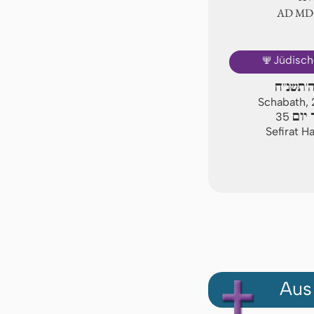
AD Ⅿ
🕎
Jüdisch
ה'תשנ"ח
Schabath, 
יום
35
Sefirat H
Aus