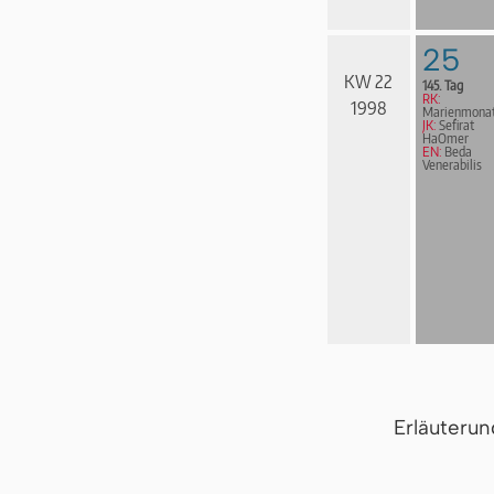
25
KW 22
145. Tag
RK:
1998
Marienmona
JK:
Sefirat
HaOmer
EN:
Beda
Venerabilis
Erläuteru