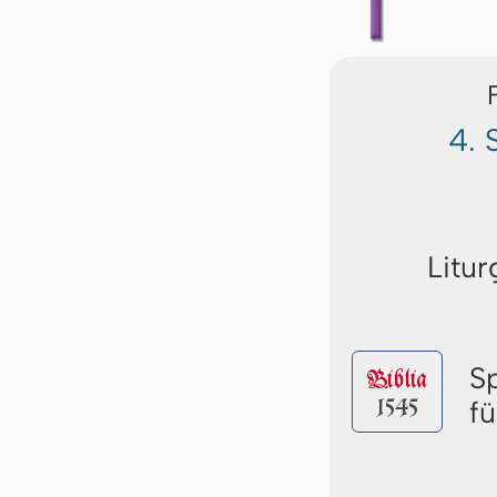
4. 
Litur
S
Biblia
1545
f