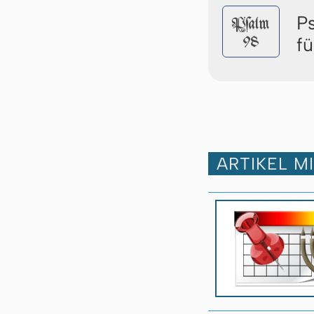
P
Pſalm
98
f
ARTIKEL M