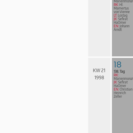
Marienmona
RK:
Hl.
Mamertus
von Vienne
LT:
Lostag
JK:
Sefirat
HaOmer
EN:
Johann
Arndt
18
KW 21
138. Tag
RK:
1998
Marienmona
JK:
Sefirat
HaOmer
EN:
Christian
Heinrich
Zeller