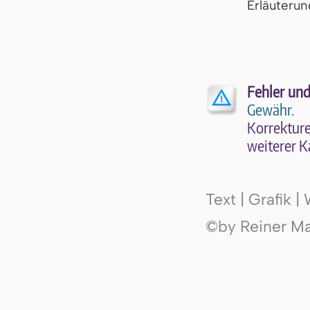
Er­läu­te­r
Fehler und
Gewähr.
Kor­rek­tu­r
wei­te­rer K
Text | Grafik 
©by Reiner Mak