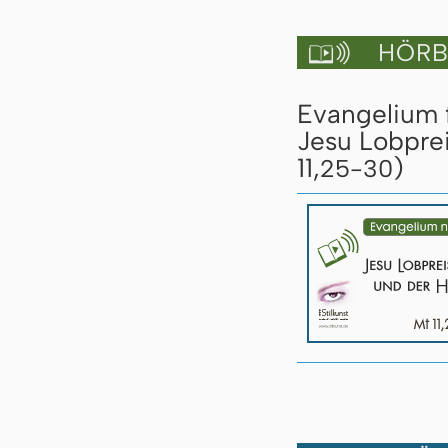
HÖRBU

Evangelium 
Jesu Lobprei
11,
)
25-30