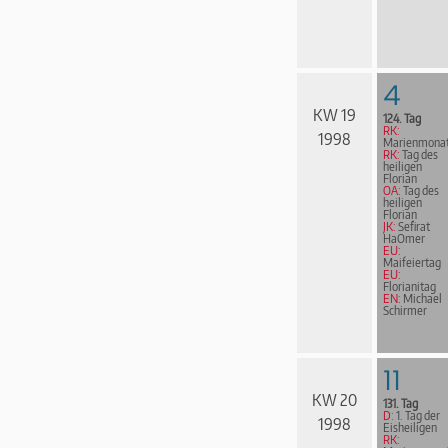
4
KW 19
124. Tag
RK:
1998
Marienmona
RK:
Tag des
heiligen
Florian
OA:
Tag des
heiligen
Florian
JK:
Sefirat
HaOmer
EU:
Maifeiertag
EU:
Florianitag
EN:
Michael
Schirmer
11
KW 20
131. Tag
D:
1. Tag der
1998
Eisheiligen
RK: