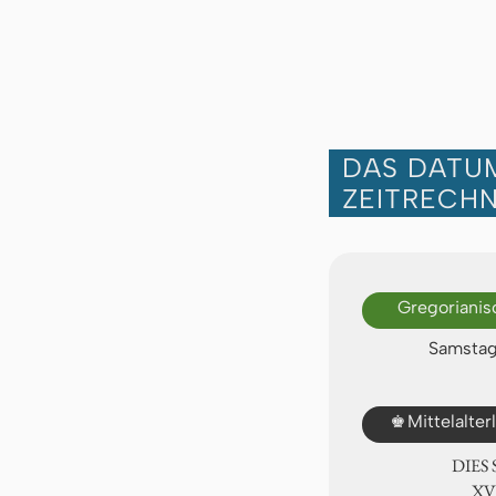
DAS DATUM
ZEITRECH
Gregorianis
Samstag,
♚
Mittelalte
DIES
ⅩⅥ