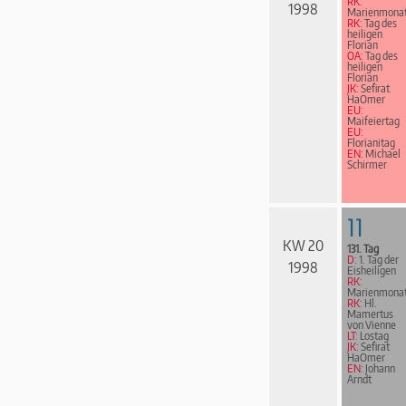
RK:
1998
Marienmona
RK:
Tag des
heiligen
Florian
OA:
Tag des
heiligen
Florian
JK:
Sefirat
HaOmer
EU:
Maifeiertag
EU:
Florianitag
EN:
Michael
Schirmer
11
KW 20
131. Tag
D:
1. Tag der
1998
Eisheiligen
RK:
Marienmona
RK:
Hl.
Mamertus
von Vienne
LT:
Lostag
JK:
Sefirat
HaOmer
EN:
Johann
Arndt