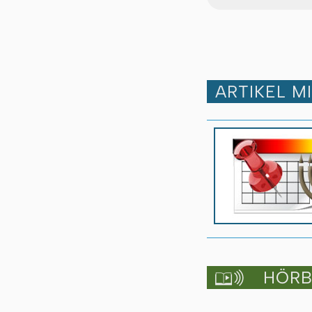
ARTIKEL M
HÖRBU
