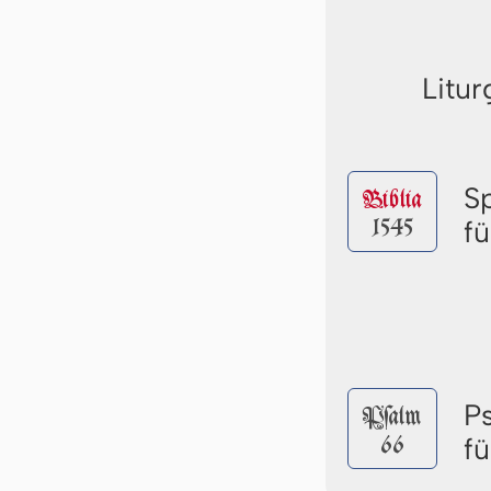
Litur
S
Biblia
1545
f
P
Pſalm
66
f