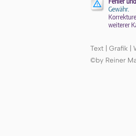
Fehler und
Gewähr.
Kor­rek­tu­r
wei­te­rer K
Text | Grafik 
©by Reiner Mak