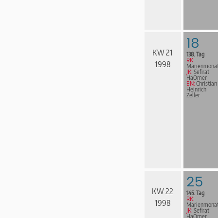
18
KW 21
138. Tag
RK:
1998
Marienmona
JK:
Sefirat
HaOmer
EN:
Christian
Heinrich
Zeller
25
KW 22
145. Tag
RK:
1998
Marienmona
JK:
Sefirat
HaOmer