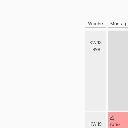
Woche
Montag
KW 18
1998
4
KW 19
124. Tag