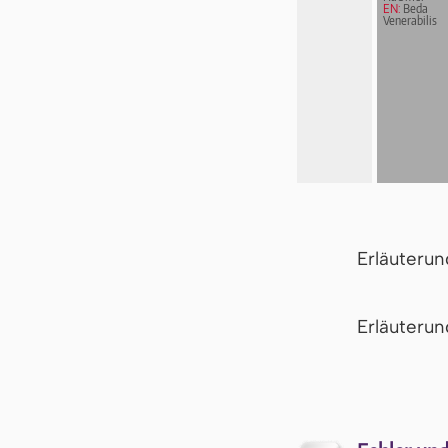
EN:
Beda
Venerabilis
Erläuteru
Er­läu­te­r