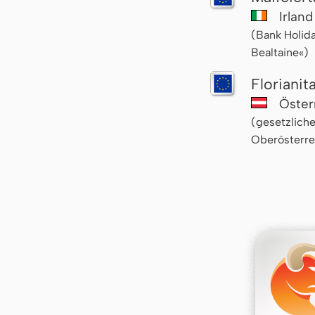
Irlan
(Bank Holida
Bealtaine«)
Florianit
Öster
(gesetzliche
Oberösterre