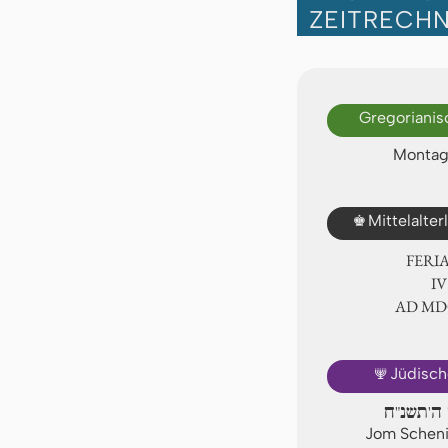
ZEITRECH
Gregorianis
Montag,
♚
Mittelalte
FERI
Ⅳ
AD Ⅿ
🕎
Jüdisch
 ה'תשנ"ח
Jom Scheni,