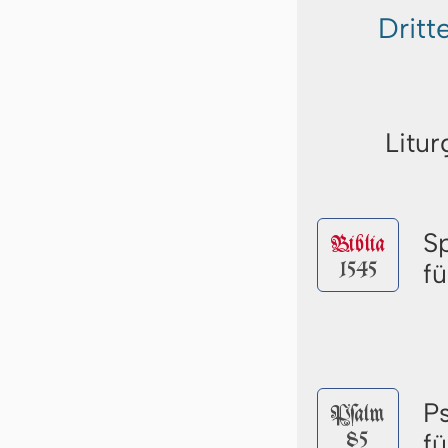
Drit
Litur
S
Biblia
1545
f
P
Pſalm
85
f