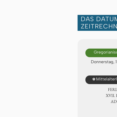
DAS DATUM
ZEITRECH
Gregorianis
Donnerstag, 
♚
Mittelalte
FER
ⅩⅦ. 
AD