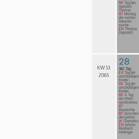
RK:
Tag des
Apostels
Thomas
BT:
Montag
der vierten
Advents­
woche
EN:
Thomas
[Apostel]
28
KW 53
362. Tag
EV:
Tag der
2065
unschuldigen
Kinder
RK:
Tag der
unschuldigen
Kinder
RK:
4. Tag
der Weih­
nachts­ok­tav
BT:
Raunächte
BT:
Zwischen
den Jahren
JK:
Chanukka
EN:
Johann
Reinhard
Hedinger