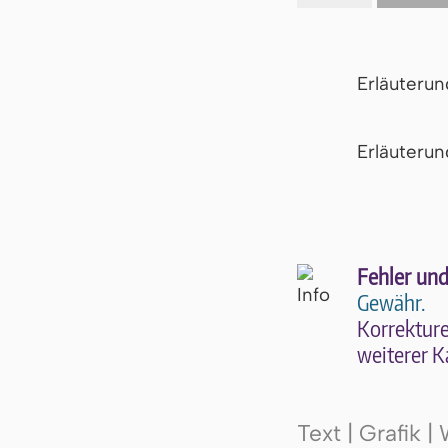
Erläuteru
Er­läu­te­r
Fehler und
Gewähr.
Kor­rek­tu­r
wei­te­rer K
Text | Grafik 