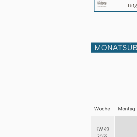
MONATSÜB
Woche
Montag
KW 49
2065