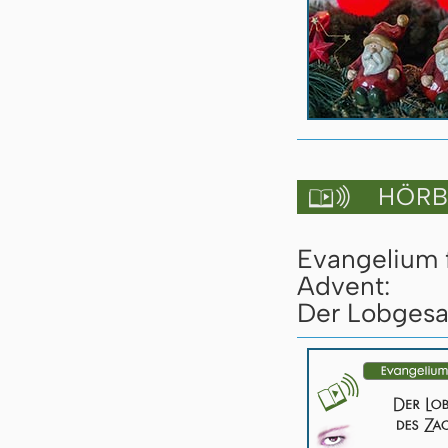
HÖRBU

Evangelium 
Advent:
Der Lobgesan