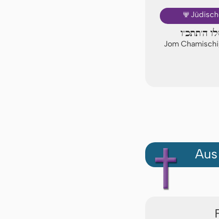
🕎
Jüdisch
לו ה'תתכ"ו
Jom Chamischi,
Aus