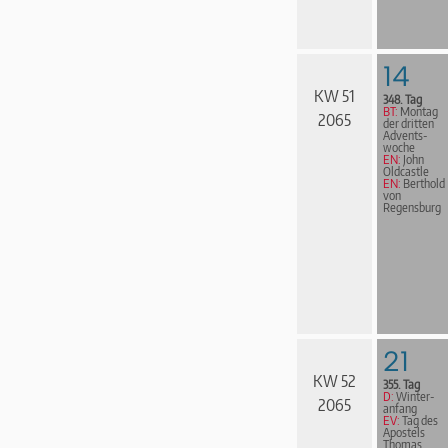
14
KW 51
348. Tag
BT:
Montag
2065
der dritten
Advents­
woche
EN:
John
Oldcastle
EN:
Berthold
von
Regensburg
21
KW 52
355. Tag
D:
Win­ter­
2065
an­fang
EV:
Tag des
Apostels
Thomas