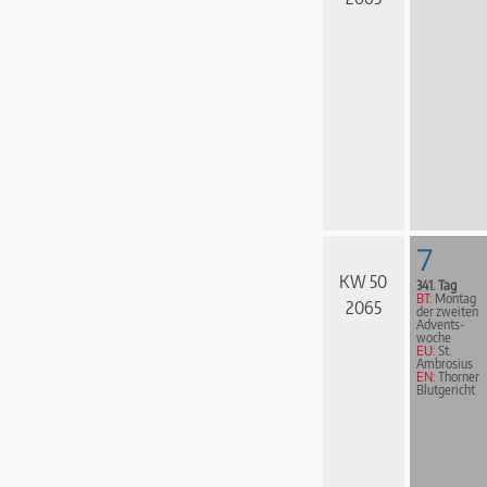
7
KW 50
341. Tag
BT:
Montag
2065
der zweiten
Advents­
woche
EU:
St.
Ambrosius
EN:
Thorner
Blutgericht