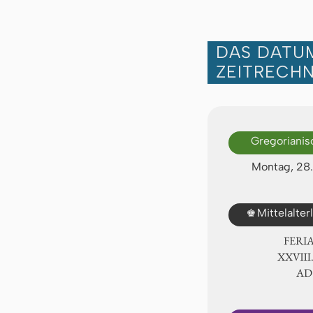
DAS DATUM
ZEITRECH
Gregorianis
Montag, 28
♚
Mittelalte
FERI
ⅩⅩⅧ.
AD