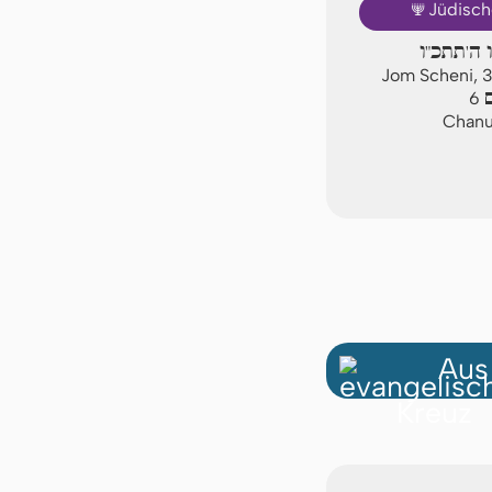
🕎
Jüdisch
 ה'תתכ"ו
Jom Scheni, 
ם
6
Chanuk
Aus