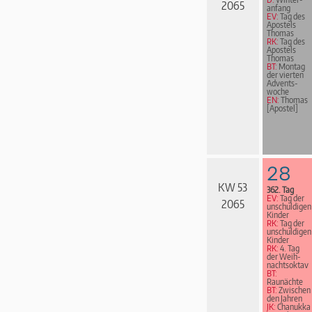
2065
an­fang
EV:
Tag des
Apostels
Thomas
RK:
Tag des
Apostels
Thomas
BT:
Montag
der vierten
Advents­
woche
EN:
Thomas
[Apostel]
28
KW 53
362. Tag
EV:
Tag der
2065
unschuldigen
Kinder
RK:
Tag der
unschuldigen
Kinder
RK:
4. Tag
der Weih­
nachts­ok­tav
BT:
Raunächte
BT:
Zwischen
den Jahren
JK:
Chanukka