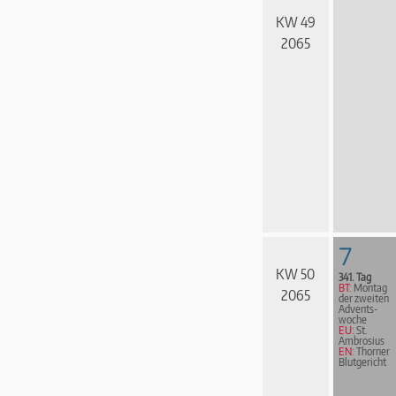
KW 49
2065
7
KW 50
341. Tag
BT:
Montag
2065
der zweiten
Advents­
woche
EU:
St.
Ambrosius
EN:
Thorner
Blutgericht