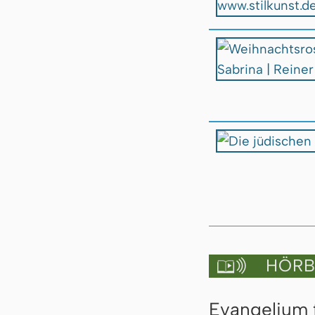
HÖRBU

Evangelium f