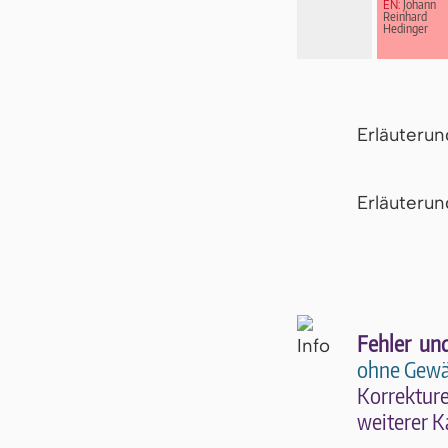
EN:
Johann
Reinhard
Hedinger
Erläuteru
Er­läu­te­r
Fehler un
ohne Gewä
Kor­rek­tu­r
wei­te­rer K