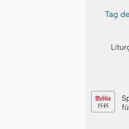
Tag d
Litur
S
Biblia
1545
fü