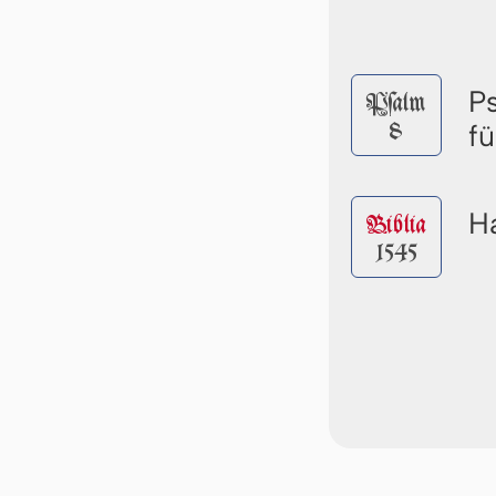
P
Pſalm
8
fü
Ha
Biblia
1545