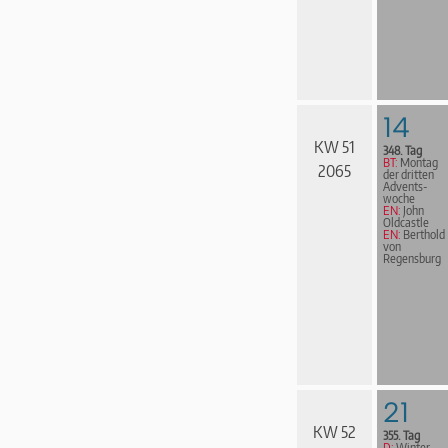
14
KW 51
348. Tag
BT:
Montag
2065
der dritten
Advents­
woche
EN:
John
Oldcastle
EN:
Berthold
von
Regensburg
21
KW 52
355. Tag
D:
Win­ter­