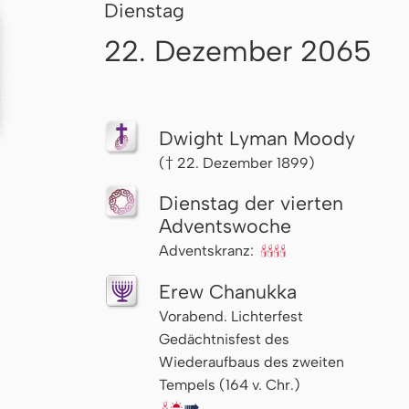
Dienstag
22. Dezember 2065
Dwight Lyman Moody
(† 22. Dezember 1899)
Dienstag der vierten
Advents­woche
Adventskranz:
🕯🕯🕯🕯
Erew Chanukka
Vorabend. Lichterfest
Gedächtnisfest des
Wiederaufbaus des zweiten
Tempels (164 v. Chr.)
🕯
🌇
↦