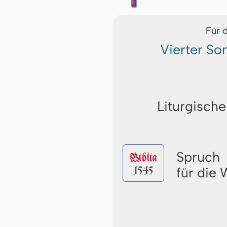
Für 
Vierter S
Liturgische
Spruch
Biblia
1545
für die