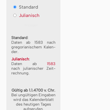
Standard
Julianisch
Standard
:
Daten ab 1583 nach
gre­go­ri­a­ni­schem Ka­len­
der.
Julianisch
:
Daten ab
1583
nach ju­li­a­ni­scher Zeit­
rech­nung.
Gültig ab 1.1.4700 v. Chr.
Bei ungültigen Eingaben
wird das Kalenderblatt
des heutigen Tages
aufgerufen.