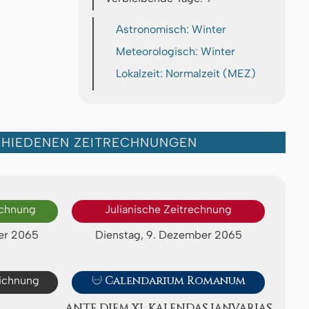
Astronomisch: Winter
Meteorologisch: Winter
Lokalzeit: Normalzeit (MEZ)
CHIEDENEN ZEITRECHNUNGEN
echnung
Julianische Zeitrechnung
er 2065
Dienstag, 9. Dezember 2065
eichnung

Calendarium Romanum
ANTE DIEM XI. KA­LEN­DAS IA­NV­A­RI­AS