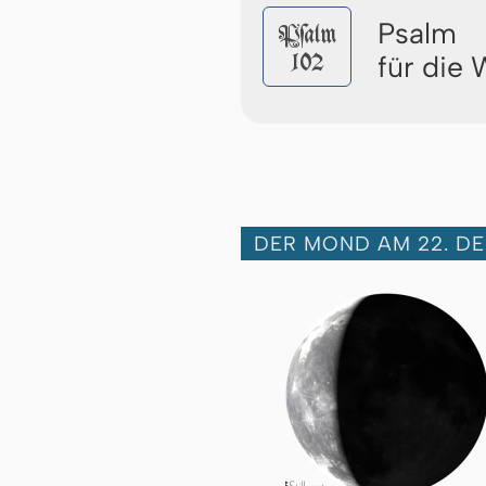
Psalm
Pſalm
102
für die
DER MOND AM 22. D