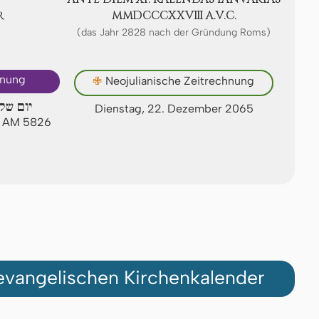
R
ⅯⅯⅮⅭⅭⅭⅩⅩⅧ A.V.C.
(das Jahr 2828 nach der Gründung Roms)
hnung
✙
Neojulianische Zeitrechnung
יום של
Dienstag, 22. Dezember 2065
ew AM 5826
vangelischen Kirchenkalender