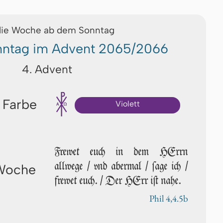
die Woche ab dem Sonntag
onntag im Advent 2065/2066
4. Advent
 Farbe
Violett
Frewet euch in dem HErrn
allwege / vnd abermal / ſa­ge ich /
 Woche
frewet euch. / Der HErr iſt nahe.
Phil 4,4.5b