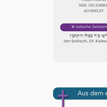
ⅩⅫ. DECEMBE
AD ⅯⅯⅬⅩⅤ
🕎
Jüdische Zeitrec
ישי כ"ד כסלו ה'תתכ"ו
Jom Schlischi, 24. Kisl
Aus dem e