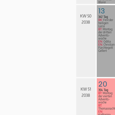
Blarer
EN:
Anton
Praetorius
13
KW 50
347. Tag
RK:
Fest der
2038
heiligen
Lucia
BT:
Montag
der dritten
Advents­
woche
EN:
Odilia
EN:
Christian
Fürchtegott
Gellert
20
KW 51
354. Tag
BT:
Montag
2038
der vierten
Advents­
woche
BT:
Thomasnach
EN:
Katharina