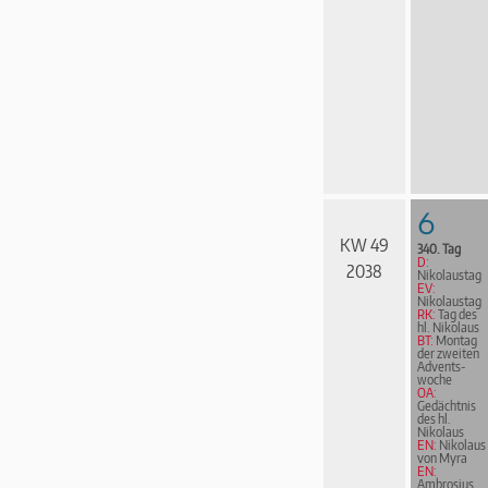
6
KW 49
340. Tag
D:
2038
Nikolaustag
EV:
Nikolaustag
RK:
Tag des
hl. Nikolaus
BT:
Montag
der zweiten
Advents­
woche
OA:
Gedächtnis
des hl.
Nikolaus
EN:
Nikolaus
von Myra
EN:
Ambrosius