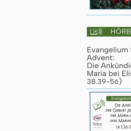
HÖRBU

Evangelium 
Advent:
Die Ankündi
Maria bei El
)
38.39-56