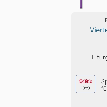
Viert
Litur
S
Biblia
1545
f