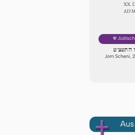
ⅩⅩ. 
AD 
🕎
Jüdisch
ו ה'תשצ"ט
Jom Scheni, 
Aus