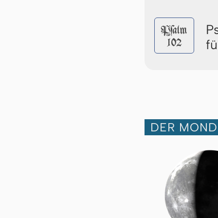
P
Pſalm
102
f
DER MOND 