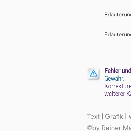
Erläuteru
Er­läu­te­r
Fehler und
Gewähr.
Kor­rek­tu­r
wei­te­rer K
Text | Grafik 
©by Reiner Mak