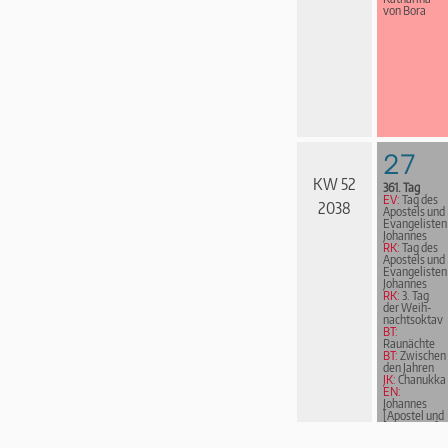
von Bora
27
KW 52
361. Tag
EV:
Tag des
2038
Apostels und
Evangelisten
Johannes
RK:
Tag des
Apostels und
Evangelisten
Johannes
RK:
3. Tag
der Weih­
nachts­ok­tav
BT:
Raunächte
BT:
Zwischen
den Jahren
JK:
Chanukka
EN:
Johannes
[Apostel und
Evangelist]